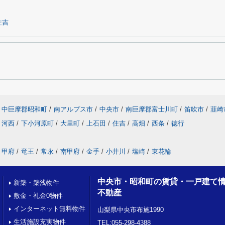
住吉
中巨摩郡昭和町
/
南アルプス市
/
中央市
/
南巨摩郡富士川町
/
笛吹市
/
韮崎
河西
/
下小河原町
/
大里町
/
上石田
/
住吉
/
高畑
/
西条
/
徳行
甲府
/
竜王
/
常永
/
南甲府
/
金手
/
小井川
/
塩崎
/
東花輪
中央市・昭和町の賃貸・一戸建て
新築・築浅物件
不動産
敷金・礼金0物件
インターネット無料物件
山梨県中央市布施1990
生活施設充実物件
TEL:055-298-4388