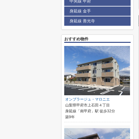
中央線 甲府
身延線 金手
身延線 善光寺
おすすめ物件
オンブラージュ・マロニエ
山梨県甲府市上石田４丁目
身延線「南甲府」駅 徒歩32分
築9年