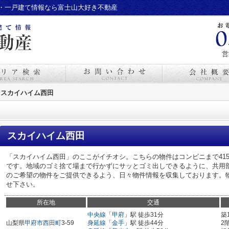
・一戸建て情報なら富士山大好き不動産
営
スカイハイム西田
スカイハイム西田
「スカイハイム西田」のここがイチオシ。こちらの物件はコンビニまで41
です。地域のゴミ捨て場まで行かずにサッとゴミ出しできるように、共用
のご希望の物件をご提供できるよう、日々物件情報を収集しております。
せ下さい。
所在地
交通
中央線
「
甲府
」駅 徒歩31分
築
山梨県
甲府市
西田町
3-59
身延線
「
金手
」駅 徒歩44分
2