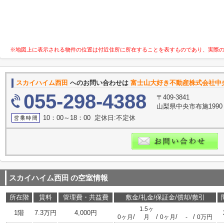
※地図上に表示される物件の位置は付近住所に所在することを表すものであり、実際
スカイハイム西田
へのお問い合わせは
富士山大好き不動産株式会社中
055-298-4388
〒409-3841
山梨県中央市布施199
10：00～18：00 定休日:不定休
スカイハイム西田
の空室情報
所在階
賃料
管理費・共益費
敷金/礼金/保証金/償却/敷引
1.5ヶ
1階
7.3万円
4,000円
/
/
/
/
0ヶ月
月
0ヶ月
-
0万円