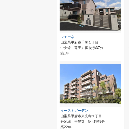
レモーネⅠ
山梨県甲府市千塚１丁目
中央線「竜王」駅 徒歩37分
築1年
イーストガーデン
山梨県甲府市東光寺１丁目
身延線「善光寺」駅 徒歩9分
築22年