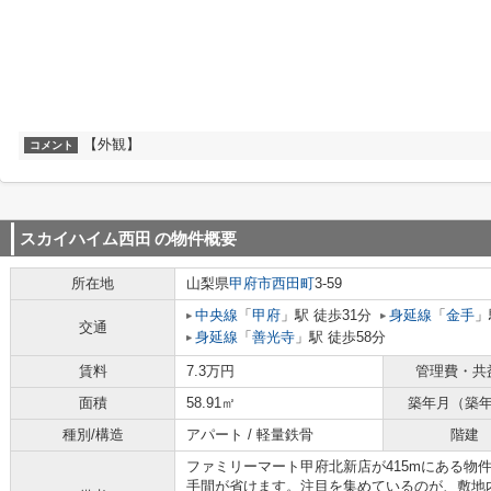
【外観】
コメント
スカイハイム西田
の物件概要
所在地
山梨県
甲府市
西田町
3-59
中央線
「
甲府
」駅 徒歩31分
身延線
「
金手
」
交通
身延線
「
善光寺
」駅 徒歩58分
賃料
7.3万円
管理費・共
面積
58.91㎡
築年月（築
種別/構造
アパート / 軽量鉄骨
階建
ファミリーマート甲府北新店が415mにある物
手間が省けます。注目を集めているのが、敷地