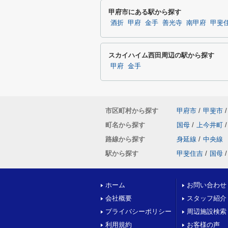
甲府市にある駅から探す
酒折
甲府
金手
善光寺
南甲府
甲斐
スカイハイム西田周辺の駅から探す
甲府
金手
市区町村から探す
甲府市
/
甲斐市
/
町名から探す
国母
/
上今井町
/
路線から探す
身延線
/
中央線
駅から探す
甲斐住吉
/
国母
/
ホーム
お問い合わせ
会社概要
スタッフ紹介
プライバシーポリシー
周辺施設検索
利用規約
お客様の声