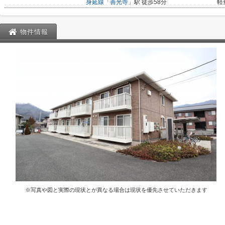
身延線
「
善光寺
」駅 徒歩58分
軽
物件情報
※写真や図と実際の現状とが異なる場合は現状を優先させていただきます