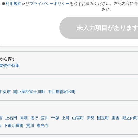
※
利用規約
及び
プライバシーポリシー
を必ずお読みください。左記内容に同
さい。
未入力項目がありま
から探す
要物件特集
中央市
南巨摩郡富士川町
中巨摩郡昭和町
吉
上石田
高畑
徳行
荒川
千塚
上町
山宮町
伊勢
国玉町
里吉
堀之内町
沼
下鍛冶屋町
貢川
東光寺