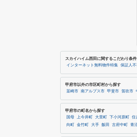
スカイハイム西田に関するこだわり条件
インターネット無料物件特集
保証人不
甲府市以外の市区町村から探す
韮崎市
南アルプス市
甲斐市
笛吹市
甲府市の町名から探す
国母
上今井町
大里町
下小河原町
住
向町
金竹町
大手
飯田
古府中町
青