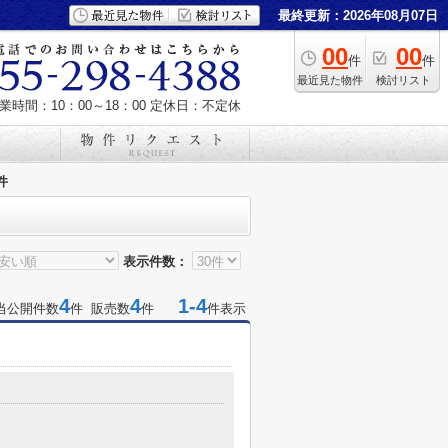
最終更新：2026年08月07日
00
00
件
件
最近見た物件
検討リスト
業時間：10：00～18：00
定休日：不定休
件
表示件数：
4
4
1-4
当公開件数
件 販売数
件
件表示