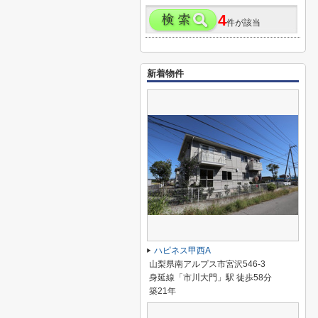
4
件が該当
新着物件
ハピネス甲西A
山梨県南アルプス市宮沢546-3
身延線「市川大門」駅 徒歩58分
築21年