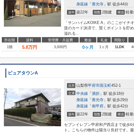
身延線
「
善光寺
」駅 徒歩44分
築22年
2階建
軽量
築年
階数
構造
「サンハイムKOIKE A」のここがイ
賃のカード決済で、賢くポイントを貯め
溢れる...
所在階
賃料
管理費・共益費
敷金
礼金
間取り
5.8
万円
0ヶ月
1階
3,000円
1ヶ月
1LDK
4
ピュアタウンA
山梨県
甲府市
国玉町
452-1
住所
交通
中央線
「
酒折
」駅 徒歩18分
身延線
「
善光寺
」駅 徒歩29分
身延線
「
南甲府
」駅 徒歩42分
築22年
2階建
軽量
築年
階数
構造
セブンイレブン甲府和戸西店まで徒歩6
ト。こちらの物件は陽当り良好です。最