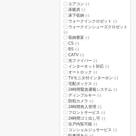
エアコン
(-)
床暖房
(-)
床下収納
(-)
ウォークインクロゼット
(-)
ウォークインシューズクロゼット
(-)
収納豊富
(-)
CS
(-)
BS
(-)
CATV
(-)
光ファイバー
(-)
インターネット対応
(-)
オートロック
(-)
TVモニタ付インターホン
(-)
宅配ボックス
(-)
24時間緊急通報システム
(-)
ディンプルキー
(-)
防犯カメラ
(-)
24時間有人管理
(-)
フロントサービス
(-)
24時間ゴミ出し可
(-)
住戸内覧可能
(-)
コンシェルジュサービス
(-)
駐車場あり
(-)