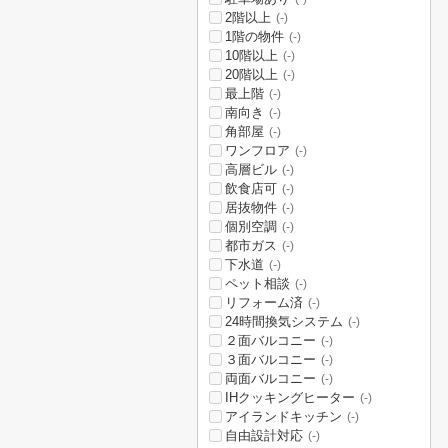
2階以上
(-)
1階の物件
(-)
10階以上
(-)
20階以上
(-)
最上階
(-)
南向き
(-)
角部屋
(-)
ワンフロア
(-)
高層ビル
(-)
飲食店可
(-)
居抜物件
(-)
個別空調
(-)
都市ガス
(-)
下水道
(-)
ペット相談
(-)
リフォーム済
(-)
24時間換気システム
(-)
２面バルコニー
(-)
３面バルコニー
(-)
両面バルコニー
(-)
IHクッキングヒーター
(-)
アイランドキッチン
(-)
自由設計対応
(-)