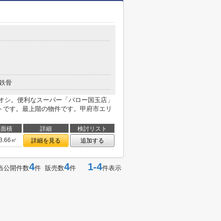
鉄骨
オシ。便利なスーパー「バロー国玉店」
ートです。最上階の物件です。甲府市エリ
面積
詳細
検討リスト
3.66㎡
詳細を見る
追加する
4
4
1-4
当公開件数
件 販売数
件
件表示