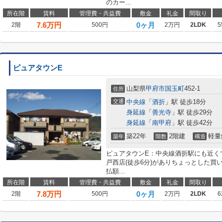
のカー...
所在階
賃料
管理費・共益費
敷金
礼金
間取り
7.6
万円
0ヶ月
2階
500円
2万円
2LDK
5
ピュアタウンE
山梨県
甲府市
国玉町
452-1
住所
交通
中央線
「
酒折
」駅 徒歩18分
身延線
「
善光寺
」駅 徒歩29分
身延線
「
南甲府
」駅 徒歩42分
築22年
2階建
軽量
築年
階数
構造
ピュアタウンE：中央線酒折駅にも近く
戸西店(徒歩6分)がありちょっとした
払額...
所在階
賃料
管理費・共益費
敷金
礼金
間取り
7.8
万円
0ヶ月
2階
500円
2万円
2LDK
6