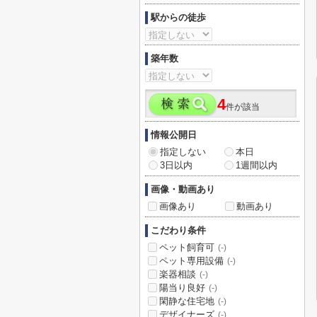
駅からの徒歩
築年数
4
件が該当
情報公開日
指定しない
本日
3日以内
1週間以内
画像・動画あり
画像あり
動画あり
こだわり条件
ペット飼育可
(-)
ペット専用設備
(-)
楽器相談
(-)
陽当り良好
(-)
閑静な住宅地
(-)
デザイナーズ
(-)