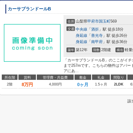
カーサブランドールB
山梨県
甲府市
国玉町
569
住所
交通
中央線
「
酒折
」駅 徒歩18分
身延線
「
善光寺
」駅 徒歩26分
身延線
「
南甲府
」駅 徒歩36分
築12年
2階建
軽量
築年
階数
構造
「カーサブランドールB」のここがイチ
まで257mです。こちらの物件はアパ
アにあ...
所在階
賃料
管理費・共益費
敷金
礼金
間取り
8
万円
0ヶ月
2階
4,000円
1.5ヶ月
2LDK
6
該