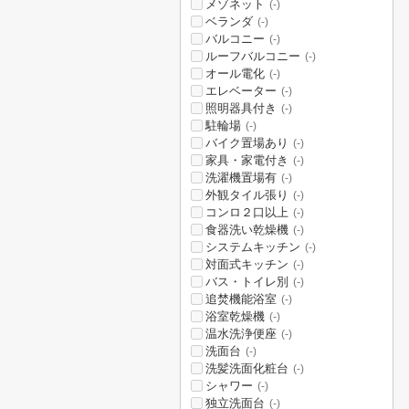
メゾネット
(-)
ベランダ
(-)
バルコニー
(-)
ルーフバルコニー
(-)
オール電化
(-)
エレベーター
(-)
照明器具付き
(-)
駐輪場
(-)
バイク置場あり
(-)
家具・家電付き
(-)
洗濯機置場有
(-)
外観タイル張り
(-)
コンロ２口以上
(-)
食器洗い乾燥機
(-)
システムキッチン
(-)
対面式キッチン
(-)
バス・トイレ別
(-)
追焚機能浴室
(-)
浴室乾燥機
(-)
温水洗浄便座
(-)
洗面台
(-)
洗髪洗面化粧台
(-)
シャワー
(-)
独立洗面台
(-)