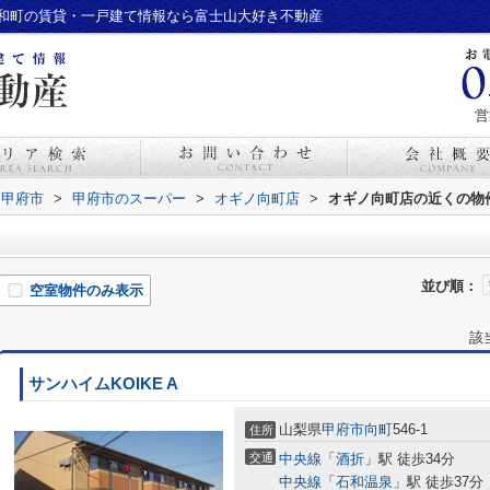
和町の賃貸・一戸建て情報なら富士山大好き不動産
営
甲府市
>
甲府市のスーパー
>
オギノ向町店
>
オギノ向町店の近くの物
並び順：
空室物件のみ表示
該
サンハイムKOIKE A
山梨県
甲府市
向町
546-1
住所
交通
中央線
「
酒折
」駅 徒歩34分
中央線
「
石和温泉
」駅 徒歩37分