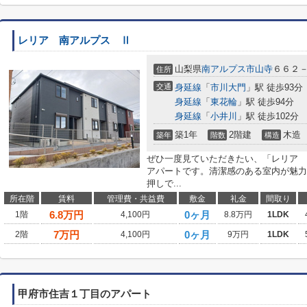
レリア 南アルプス Ⅱ
山梨県
南アルプス市
山寺
６６２
住所
交通
身延線
「
市川大門
」駅 徒歩93分
身延線
「
東花輪
」駅 徒歩94分
身延線
「
小井川
」駅 徒歩102分
築1年
2階建
木造
築年
階数
構造
ぜひ一度見ていただきたい、「レリア 
アパートです。清潔感のある室内が魅力
押しで...
所在階
賃料
管理費・共益費
敷金
礼金
間取り
6.8
万円
0ヶ月
1階
4,100円
8.8万円
1LDK
7
万円
0ヶ月
2階
4,100円
9万円
1LDK
甲府市住吉１丁目のアパート