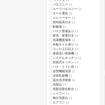
(-)
バルコニー
(-)
ルーフバルコニー
(-)
オール電化
(-)
エレベーター
(-)
照明器具付き
(-)
駐輪場
(-)
バイク置場あり
(-)
家具・家電付き
(-)
洗濯機置場有
(-)
外観タイル張り
(-)
コンロ２口以上
(-)
食器洗い乾燥機
(-)
システムキッチン
(-)
対面式キッチン
(-)
バス・トイレ別
(-)
追焚機能浴室
(-)
浴室乾燥機
(-)
温水洗浄便座
(-)
洗面台
(-)
洗髪洗面化粧台
(-)
シャワー
(-)
独立洗面台
(-)
エアコン
(-)