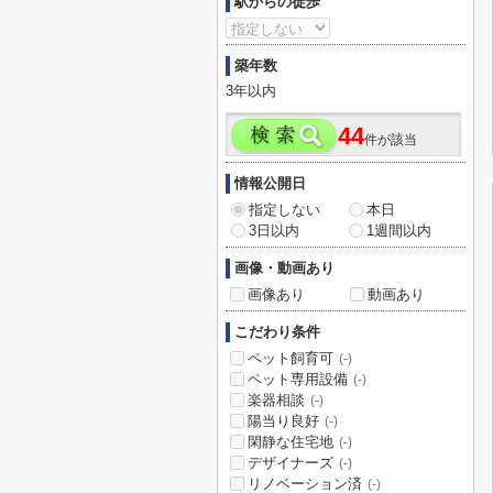
駅からの徒歩
築年数
3年以内
44
件が該当
情報公開日
指定しない
本日
3日以内
1週間以内
画像・動画あり
画像あり
動画あり
こだわり条件
ペット飼育可
(-)
ペット専用設備
(-)
楽器相談
(-)
陽当り良好
(-)
閑静な住宅地
(-)
デザイナーズ
(-)
リノベーション済
(-)