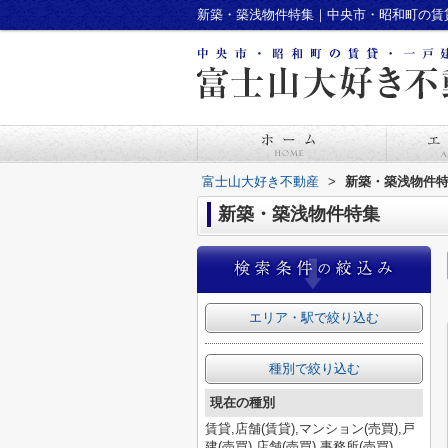
新築・築浅物件特集｜中央市・昭和町の賃
富士山大好き不動産
>
新築・築浅物件
新築・築浅物件特集
エリア・駅で絞り込む
種別で絞り込む
現在の種別
賃貸,店舗(賃貸),マンション(売買),戸
建(売買),店舗(売買),事務所(売買)