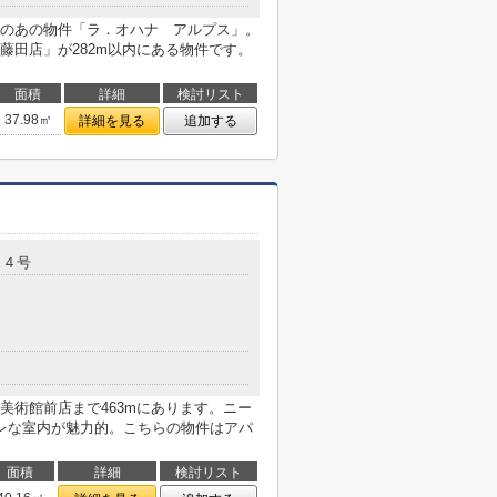
のあの物件「ラ．オハナ アルプス」。
藤田店」が282m以内にある物件です。
面積
詳細
検討リスト
37.98㎡
詳細を見る
追加する
１４号
美術館前店まで463mにあります。ニー
レな室内が魅力的。こちらの物件はアパ
面積
詳細
検討リスト