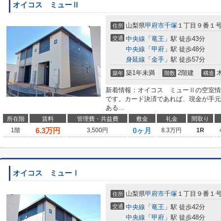
オイコス ミューⅡ
山梨県
甲府市
千塚
１丁目９番１
住所
交通
中央線
「
竜王
」駅 徒歩43分
中央線
「
甲府
」駅 徒歩48分
身延線
「
金手
」駅 徒歩57分
築1年未満
2階建
築年
階数
構造
新着情報：オイコス ミューⅡの空室情
です。カード決済であれば、現金が手元
ある...
所在階
賃料
管理費・共益費
敷金
礼金
間取り
6.3
万円
0ヶ月
1階
3,500円
8.3万円
1R
オイコス ミューⅠ
山梨県
甲府市
千塚
１丁目９番１
住所
交通
中央線
「
竜王
」駅 徒歩42分
中央線
「
甲府
」駅 徒歩48分