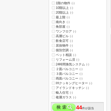
1階の物件
(-)
10階以上
(-)
20階以上
(-)
最上階
(-)
南向き
(-)
角部屋
(-)
ワンフロア
(-)
高層ビル
(-)
飲食店可
(-)
居抜物件
(-)
個別空調
(-)
ペット相談
(-)
リフォーム済
(-)
24時間換気システム
(-)
２面バルコニー
(-)
３面バルコニー
(-)
両面バルコニー
(-)
IHクッキングヒーター
(-)
アイランドキッチン
(-)
輸入住宅
(-)
複層ガラス
(-)
44
件が該当