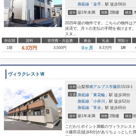
身延線
「
金手
」駅 徒歩56分
築1年未満
2階建
築年
階数
構造
2025年築の物件です。こちらの物件
決済で、月々の支払の手間を省けます。
スタ...
所在階
賃料
管理費・共益費
敷金
礼金
間取り
6.3
万円
0ヶ月
1階
3,500円
8.3万円
1R
ヴィラクレストⅦ
山梨県
南アルプス市
藤田
1519-1
住所
交通
身延線
「
東花輪
」駅 徒歩38分
身延線
「
小井川
」駅 徒歩52分
身延線
「
常永
」駅 徒歩65分
築1年未満
2階建
築年
階数
構造
こだわりポイント満載のヴィラクレスト
ス藤田店(徒歩6分)がありちょっとした