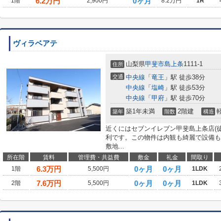
6.2
万円
0ヶ月
1階
2,900円
8.2万円
1R
ヴィラベアテ
山梨県
甲斐市
島上条
1111-1
住所
交通
中央線
「
竜王
」駅 徒歩38分
中央線
「
塩崎
」駅 徒歩53分
中央線
「
甲府
」駅 徒歩70分
築1年未満
2階建
築年
階数
構造
近くにはセブンイレブン甲斐島上条店(
利です。この物件は内観も綺麗で設備も
敷地...
所在階
賃料
管理費・共益費
敷金
礼金
間取り
6.3
万円
0ヶ月
0ヶ月
1階
5,500円
1LDK
7.6
万円
0ヶ月
0ヶ月
2階
5,500円
1LDK