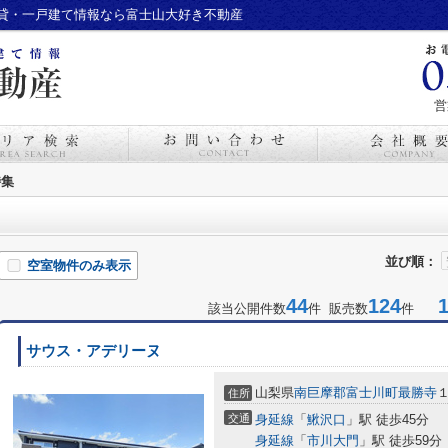
貸・一戸建て情報なら富士山大好き不動産
営
特集
並び順：
空室物件のみ表示
44
124
1-
該当公開件数
件 販売数
件
サウス・アデリーヌ
山梨県
南巨摩郡富士川町
最勝寺
住所
交通
身延線
「
鰍沢口
」駅 徒歩45分
身延線
「
市川大門
」駅 徒歩59分