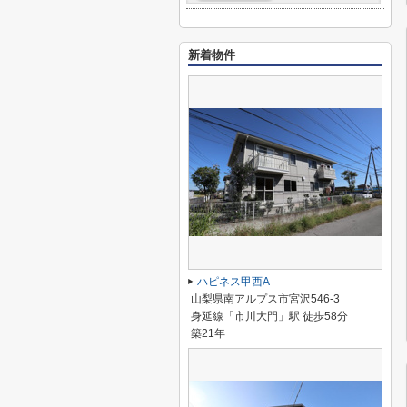
新着物件
ハピネス甲西A
山梨県南アルプス市宮沢546-3
身延線「市川大門」駅 徒歩58分
築21年