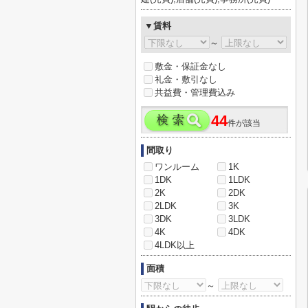
▼賃料
～
敷金・保証金なし
礼金・敷引なし
共益費・管理費込み
44
件が該当
間取り
ワンルーム
1K
1DK
1LDK
2K
2DK
2LDK
3K
3DK
3LDK
4K
4DK
4LDK以上
面積
～