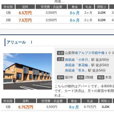
用途...
所在階
賃料
管理費・共益費
敷金
礼金
間取り
6.5
万円
0ヶ月
1階
3,500円
2ヶ月
1LDK
3
7.5
万円
0ヶ月
2階
3,500円
2ヶ月
1LDK
4
アリュール Ⅰ
山梨県
南アルプス市
鏡中條
１０
住所
交通
身延線
「
小井川
」駅 徒歩50分
身延線
「
東花輪
」駅 徒歩54分
身延線
「
常永
」駅 徒歩54分
築2年
2階建
木造
築年
階数
構造
こちらの物件はアパートです。令和6年
です。カード決済は、月々の家賃や初期
れま...
所在階
賃料
管理費・共益費
敷金
礼金
間取り
6.75
万円
0ヶ月
1階
3,500円
8.75万円
1LDK