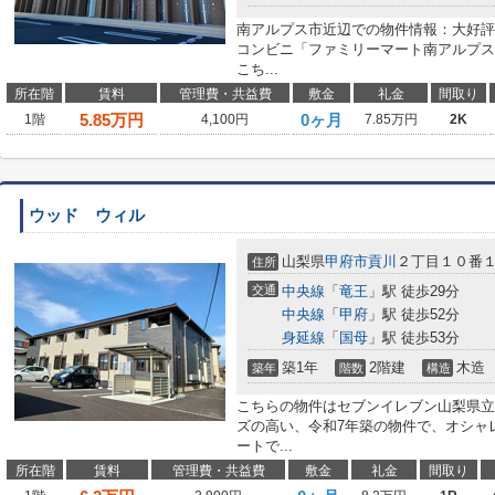
南アルプス市近辺での物件情報：大好評
コンビニ「ファミリーマート南アルプス
こち...
所在階
賃料
管理費・共益費
敷金
礼金
間取り
5.85
万円
0ヶ月
1階
4,100円
7.85万円
2K
ウッド ウィル
山梨県
甲府市
貢川
２丁目１０番
住所
交通
中央線
「
竜王
」駅 徒歩29分
中央線
「
甲府
」駅 徒歩52分
身延線
「
国母
」駅 徒歩53分
築1年
2階建
木造
築年
階数
構造
こちらの物件はセブンイレブン山梨県立
ズの高い、令和7年築の物件で、オシャ
ートで...
所在階
賃料
管理費・共益費
敷金
礼金
間取り