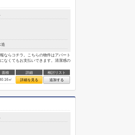
号
木造
報ならコチラ。こちらの物件はアパート
になくてもお支払いできます。清潔感の
面積
詳細
検討リスト
40.16㎡
詳細を見る
追加する
号