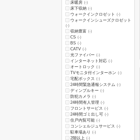
床暖房
(-)
床下収納
(-)
ウォークインクロゼット
(-)
ウォークインシューズクロゼット
(-)
収納豊富
(-)
CS
(-)
BS
(-)
CATV
(-)
光ファイバー
(-)
インターネット対応
(-)
オートロック
(-)
TVモニタ付インターホン
(-)
宅配ボックス
(-)
24時間緊急通報システム
(-)
ディンプルキー
(-)
防犯カメラ
(-)
24時間有人管理
(-)
フロントサービス
(-)
24時間ゴミ出し可
(-)
住戸内覧可能
(-)
コンシェルジュサービス
(-)
駐車場あり
(-)
2階以上
(-)