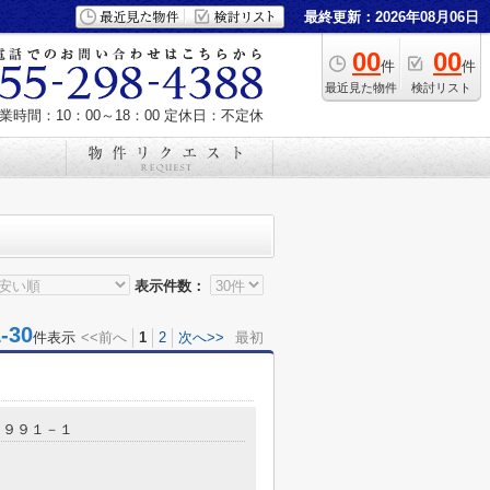
最終更新：2026年08月06日
00
00
件
件
最近見た物件
検討リスト
業時間：10：00～18：00
定休日：不定休
表示件数：
30
件表示
<<前へ
1
2
次へ>>
最初
１９９１－１