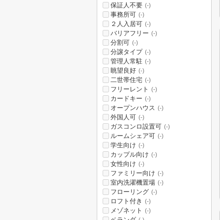
保証人不要
(-)
事務所可
(-)
２人入居可
(-)
バリアフリー
(-)
分割可
(-)
分譲タイプ
(-)
管理人常駐
(-)
眺望良好
(-)
二世帯住宅
(-)
フリーレント
(-)
カードキー
(-)
オープンハウス
(-)
外国人可
(-)
ガスコンロ設置可
(-)
ルームシェア可
(-)
学生向け
(-)
カップル向け
(-)
女性向け
(-)
ファミリー向け
(-)
室内洗濯機置場
(-)
フローリング
(-)
ロフト付き
(-)
メゾネット
(-)
ベランダ