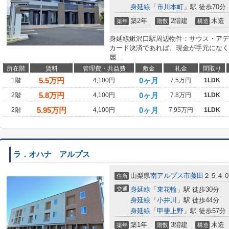
身延線
「
市川本町
」駅 徒歩70分
築2年
2階建
木造
築年
階数
構造
身延線鰍沢口駅周辺物件：サウス・アデ
カード決済であれば、現金が手元になく
麗...
所在階
賃料
管理費・共益費
敷金
礼金
間取り
5.5
万円
0ヶ月
1階
4,100円
7.5万円
1LDK
5.8
万円
0ヶ月
2階
4,100円
7.8万円
1LDK
5.95
万円
0ヶ月
2階
4,100円
7.95万円
1LDK
ラ．オハナ アルプス
山梨県
南アルプス市
藤田
２５４
住所
交通
身延線
「
東花輪
」駅 徒歩30分
身延線
「
小井川
」駅 徒歩44分
身延線
「
甲斐上野
」駅 徒歩57分
築1年
3階建
木造
築年
階数
構造