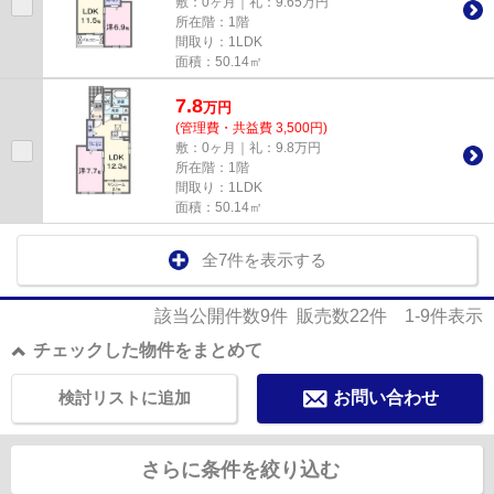
敷：0ヶ月｜礼：9.65万円
所在階：1階
間取り：1LDK
面積：50.14㎡
7.8
万
円
(管理費・共益費 3,500円)
敷：0ヶ月｜礼：9.8万円
所在階：1階
間取り：1LDK
面積：50.14㎡
全7件を表示する
該当公開件数
9
件 販売数
22
件
1-9
件表示
チェックした物件をまとめて
検討リストに追加
お問い合わせ
さらに条件を絞り込む