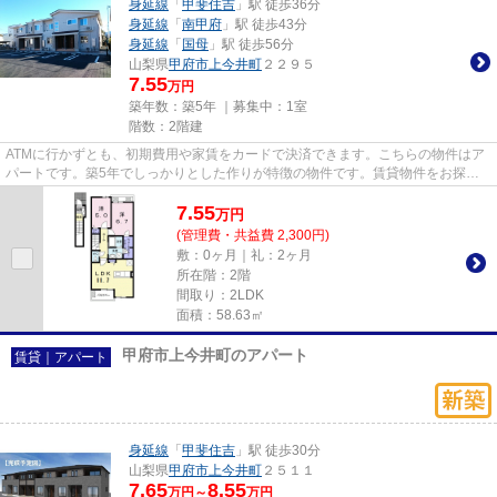
身延線
「
甲斐住吉
」駅 徒歩36分
身延線
「
南甲府
」駅 徒歩43分
身延線
「
国母
」駅 徒歩56分
山梨県
甲府市
上今井町
２２９５
7.55
万円
築年数：築5年 ｜募集中：
1室
階数：2階建
ATMに行かずとも、初期費用や家賃をカードで決済できます。こちらの物件はア
パートです。築5年でしっかりとした作りが特徴の物件です。賃貸物件をお探し
なら、当社にお任せ下さい。こ...
7.55
万
円
(管理費・共益費 2,300円)
敷：0ヶ月｜礼：2ヶ月
所在階：2階
間取り：2LDK
面積：58.63㎡
甲府市上今井町のアパート
賃貸｜アパート
身延線
「
甲斐住吉
」駅 徒歩30分
山梨県
甲府市
上今井町
２５１１
7.65
8.55
万円～
万円