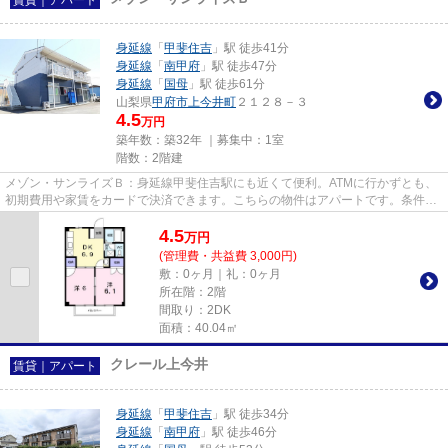
身延線
「
甲斐住吉
」駅 徒歩41分
身延線
「
南甲府
」駅 徒歩47分
身延線
「
国母
」駅 徒歩61分
山梨県
甲府市
上今井町
２１２８－３
4.5
万円
築年数：築32年 ｜募集中：
1室
階数：2階建
メゾン・サンライズＢ：身延線甲斐住吉駅にも近くて便利。ATMに行かずとも、
初期費用や家賃をカードで決済できます。こちらの物件はアパートです。条件の
中からご希望の物件が見つから...
4.5
万
円
(管理費・共益費 3,000円)
敷：0ヶ月｜礼：0ヶ月
所在階：2階
間取り：2DK
面積：40.04㎡
クレール上今井
賃貸｜アパート
身延線
「
甲斐住吉
」駅 徒歩34分
身延線
「
南甲府
」駅 徒歩46分