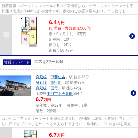
新着情報：パーシモンフィールドBの空室情報ならコチラ。ファミリーマート平
和通り南店が334mにある物件です。敷地内ごみ置き場もあり、ゴミ捨ても
楽々。家賃のカード決済で、簡単・便...
6.4
万
円
(管理費・共益費 3,500円)
敷：0ヶ月｜礼：3万円
所在階：1階
間取り：2DK
面積：50.42㎡
エスポワールN
賃貸｜アパート
身延線
「
甲斐住吉
」駅 徒歩23分
身延線
「
南甲府
」駅 徒歩33分
身延線
「
国母
」駅 徒歩42分
山梨県
甲府市
上今井町
554-4
6.7
万円
築年数：築22年 ｜募集中：
1室
階数：2階建
コンビニ「ファミリーマート小瀬公園通り店」が498m以内にある物件です。忙
しい日でもゴミ出しをサクッと終えられるように、敷地内にゴミ置き場を備えて
おります。毎月の支払でマイル...
6.7
万
円