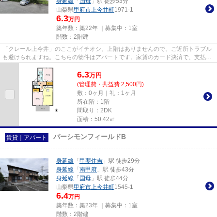
身延線
「
国母
」駅 徒歩53分
山梨県
甲府市
上今井町
1971-1
6.3
万円
築年数：築22年 ｜募集中：
1室
階数：2階建
「クレール上今井」のここがイチオシ。上階はありませんので、ご近所トラブル
も避けられますね。こちらの物件はアパートです。家賃のカード決済で、支払額
に応じてポイントが還元され...
6.3
万
円
(管理費・共益費 2,500円)
敷：0ヶ月｜礼：1ヶ月
所在階：1階
間取り：2DK
面積：50.42㎡
パーシモンフィールドB
賃貸｜アパート
身延線
「
甲斐住吉
」駅 徒歩29分
身延線
「
南甲府
」駅 徒歩43分
身延線
「
国母
」駅 徒歩44分
山梨県
甲府市
上今井町
1545-1
6.4
万円
築年数：築23年 ｜募集中：
1室
階数：2階建