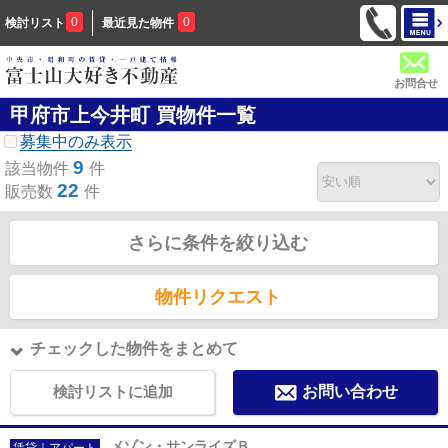
0
0
検討リスト
最近見た物件
お問合せ
甲府市上今井町 買物件一覧
募集中のみ表示
9
該当物件
件
22
販売数
件
さらに条件を絞り込む
物件リクエスト
チェックした物件をまとめて
検討リストに追加
お問い合わせ
メゾン・サンライズＢ
賃貸｜アパート