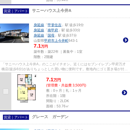
サニーハウス上今井A
賃貸｜アパート
身延線
「
甲斐住吉
」駅 徒歩19分
身延線
「
南甲府
」駅 徒歩33分
身延線
「
国母
」駅 徒歩37分
山梨県
甲府市
上今井町
643-1
7.1
万円
築年数：築22年 ｜募集中：
1室
階数：2階建
「サニーハウス上今井A」のここがイチオシ。近くにはセブンイレブン甲府万才
橋店(徒歩6分)がありちょっとした買い物に便利です。敷地内にゴミ置き場が付い
ているので、遠くまで運ぶ必...
7.1
万
円
(管理費・共益費 3,500円)
敷：0ヶ月｜礼：1ヶ月
所在階：1階
間取り：2LDK
面積：53.76㎡
グレース ガーデン
賃貸｜アパート