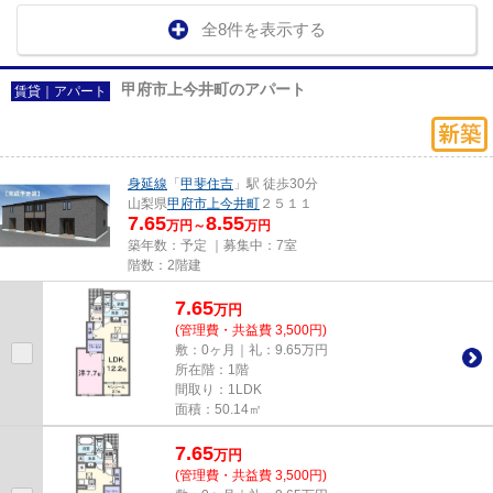
全8件を表示する
甲府市上今井町のアパート
賃貸｜アパート
身延線
「
甲斐住吉
」駅 徒歩30分
山梨県
甲府市
上今井町
２５１１
7.65
8.55
万円～
万円
築年数：予定 ｜募集中：
7室
階数：2階建
7.65
万
円
(管理費・共益費 3,500円)
敷：0ヶ月｜礼：9.65万円
所在階：1階
間取り：1LDK
面積：50.14㎡
7.65
万
円
(管理費・共益費 3,500円)