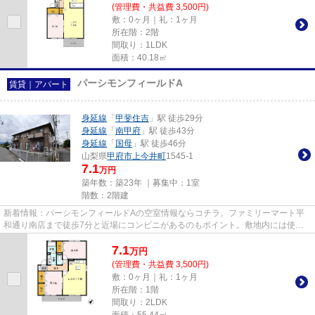
(管理費・共益費 3,500円)
敷：0ヶ月｜礼：1ヶ月
所在階：2階
間取り：1LDK
面積：40.18㎡
パーシモンフィールドA
賃貸｜アパート
身延線
「
甲斐住吉
」駅 徒歩29分
身延線
「
南甲府
」駅 徒歩43分
身延線
「
国母
」駅 徒歩46分
山梨県
甲府市
上今井町
1545-1
7.1
万円
築年数：築23年 ｜募集中：
1室
階数：2階建
新着情報：パーシモンフィールドAの空室情報ならコチラ。ファミリーマート平
和通り南店まで徒歩7分と近場にコンビニがあるのもポイント。敷地内には使い
やすいごみ置き場もございます...
7.1
万
円
(管理費・共益費 3,500円)
敷：0ヶ月｜礼：1ヶ月
所在階：1階
間取り：2LDK
面積：55.44㎡