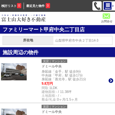
0
0
検討リスト
最近見た物件
お問合せ
ファミリーマート甲府中央二丁目店
所在地
山梨県甲府市中央２丁目14-3
施設周辺の物件
賃貸｜マンション
ドミール中央
身延線「金手」駅 徒歩9分
中央線「甲府」駅 徒歩17分
身延線「善光寺」駅 徒歩21分
9.8万円
間取:
1LDK
建物面積:
- / 11.38坪
土地面積:
- / -
敷金/礼金:
0ヶ月/1.5ヶ月
賃貸｜マンション
ドミール中央