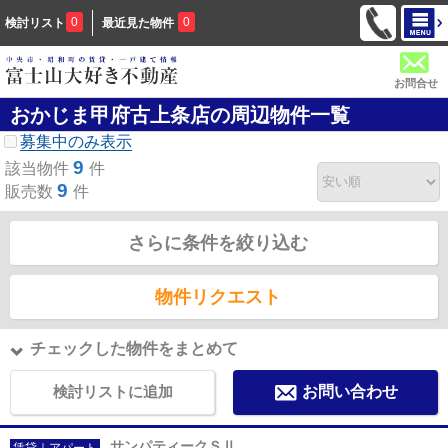
0
0
検討リスト
最近見た物件
お問合せ
おかじま甲府古上条店の周辺物件一覧
募集中のみ表示
9
該当物件
件
9
販売数
件
さらに条件を絞り込む
物件リクエスト
チェックした物件をまとめて
検討リストに追加
お問い合わせ
サンパティークＳⅡ
賃貸｜アパート