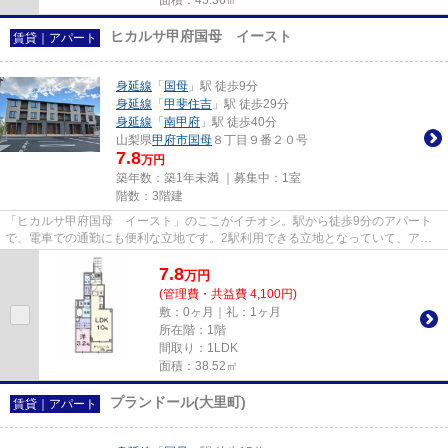
ヒカルサ甲府国母 イースト
賃貸｜アパート
身延線
「
国母
」駅 徒歩9分
身延線
「
甲斐住吉
」駅 徒歩29分
身延線
「
南甲府
」駅 徒歩40分
山梨県
甲府市
国母
８丁目９番２０号
7.8
万円
築年数：築1年未満 ｜募集中：
1室
階数：3階建
「ヒカルサ甲府国母 イースト」のここがイチオシ。駅から徒歩9分のアパート
で、電車での通勤にも便利な立地です。2駅利用できる立地となっていて、アク
セスが良いです。ATMに行かずと...
7.8
万
円
(管理費・共益費 4,100円)
敷：0ヶ月｜礼：1ヶ月
所在階：1階
間取り：1LDK
面積：38.52㎡
プランドール(大里町)
賃貸｜アパート