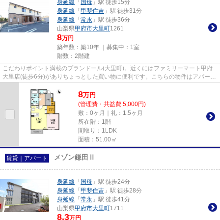
身延線
「
国母
」駅 徒歩15分
身延線
「
甲斐住吉
」駅 徒歩31分
身延線
「
常永
」駅 徒歩36分
山梨県
甲府市
大里町
1261
8
万円
築年数：築10年 ｜募集中：
1室
階数：2階建
こだわりポイント満載のプランドール(大里町)。近くにはファミリーマート甲府
大里店(徒歩6分)がありちょっとした買い物に便利です。こちらの物件はアパート
です。ポイントやマイルが貯...
8
万
円
(管理費・共益費 5,000円)
敷：0ヶ月｜礼：1.5ヶ月
所在階：1階
間取り：1LDK
面積：51.00㎡
メゾン鎌田Ⅱ
賃貸｜アパート
身延線
「
国母
」駅 徒歩24分
身延線
「
甲斐住吉
」駅 徒歩28分
身延線
「
常永
」駅 徒歩41分
山梨県
甲府市
大里町
1711
8.3
万円