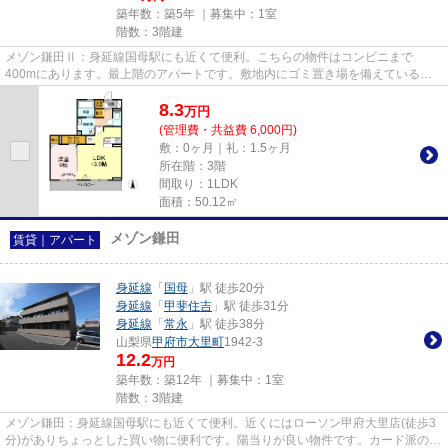
築年数：築5年 ｜募集中：
1室
階数：3階建
メゾン鎌田Ⅱ：身延線国母駅にも近くて便利。こちらの物件はコンビニまで
400mにあります。最上階のアパートです。敷地内にゴミ置き場を備えているの
で敷地外に出る必要が無く、短時間で...
8.3
万
円
(管理費・共益費 6,000円)
敷：0ヶ月｜礼：1.5ヶ月
所在階：3階
間取り：1LDK
面積：50.12㎡
メゾン鎌田
賃貸｜アパート
身延線
「
国母
」駅 徒歩20分
身延線
「
甲斐住吉
」駅 徒歩31分
身延線
「
常永
」駅 徒歩38分
山梨県
甲府市
大里町
1942-3
12.2
万円
築年数：築12年 ｜募集中：
1室
階数：3階建
メゾン鎌田：身延線国母駅にも近くて便利。近くにはローソン甲府大里店(徒歩3
分)がありちょっとした買い物に便利です。陽当りが良い物件です。カード派の方