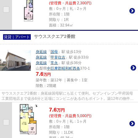
(管理費・共益費 2,300円)
敷：0ヶ月｜礼：2ヶ月
所在階：1階
間取り：1R
面積：32.94㎡
サウススクエア2番館
賃貸｜アパート
身延線
「
国母
」駅 徒歩13分
身延線
「
甲斐住吉
」駅 徒歩33分
身延線
「
常永
」駅 徒歩36分
山梨県
中巨摩郡昭和町
西条
370-1
7.6
万円
築年数：築12年 ｜募集中：
1室
階数：2階建
サウススクエア2番館：身延線国母駅にも近くて便利。セブンイレブン甲府国母
工業団地店まで徒歩6分と近場にコンビニがあるのもポイント。築12年の物件で
す。利便性の高い、敷地内ゴミ...
7.6
万
円
(管理費・共益費 5,000円)
敷：0ヶ月｜礼：1ヶ月
所在階：1階
間取り：1LDK
面積：45.36㎡