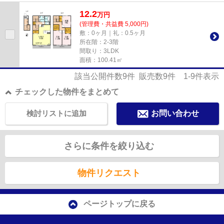
に嬉しい。家賃のカード決済...
12.2
万
円
(管理費・共益費 5,000円)
敷：0ヶ月｜礼：0.5ヶ月
所在階：2-3階
間取り：3LDK
面積：100.41㎡
該当公開件数
9
件 販売数
9
件
1-9
件表示
チェックした物件をまとめて
検討リストに追加
お問い合わせ
さらに条件を絞り込む
物件リクエスト
ページトップに戻る