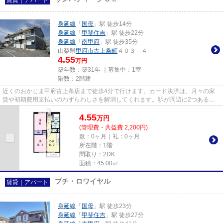
身延線
「
国母
」駅 徒歩14分
身延線
「
甲斐住吉
」駅 徒歩22分
身延線
「
南甲府
」駅 徒歩35分
山梨県
甲府市
古上条町
４０３－４
4.55
万円
築年数：築31年 ｜募集中：
1室
階数：2階建
近くのおかじま甲府古上条店まで徒歩4分で行けます。カード決済は、月々の家
賃や初期費用支払いのわずらわしさを解消してくれます。駅が周辺に2つあるの
で行動範囲が広がります。こち...
4.55
万
円
(管理費・共益費 2,200円)
敷：0ヶ月｜礼：0ヶ月
所在階：1階
間取り：2DK
面積：45.00㎡
プチ・ロワイヤル
賃貸｜アパート
身延線
「
国母
」駅 徒歩23分
身延線
「
甲斐住吉
」駅 徒歩27分