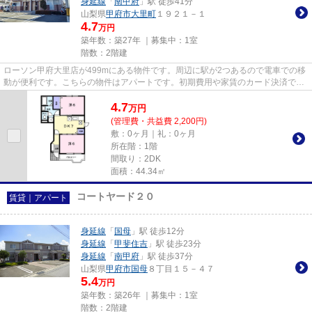
身延線
「
南甲府
」駅 徒歩41分
山梨県
甲府市
大里町
１９２１－１
4.7
万円
築年数：築27年 ｜募集中：
1室
階数：2階建
ローソン甲府大里店が499mにある物件です。周辺に駅が2つあるので電車での移
動が便利です。こちらの物件はアパートです。初期費用や家賃のカード決済で、
月々の支払の手間を省けます。...
4.7
万
円
(管理費・共益費 2,200円)
敷：0ヶ月｜礼：0ヶ月
所在階：1階
間取り：2DK
面積：44.34㎡
コートヤード２０
賃貸｜アパート
身延線
「
国母
」駅 徒歩12分
身延線
「
甲斐住吉
」駅 徒歩23分
身延線
「
南甲府
」駅 徒歩37分
山梨県
甲府市
国母
８丁目１５－４７
5.4
万円
築年数：築26年 ｜募集中：
1室
階数：2階建