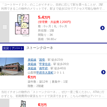
「コートヤード２０」のここがイチオシ。目的に応じて駅を選べることが、2駅
利用できるこの物件のメリットです。駅まで徒歩12分でアクセス可能な物件で
す。カード決済は、月々の家賃や...
5.4
万
円
(管理費・共益費 2,200円)
敷：0ヶ月｜礼：0ヶ月
所在階：1階
間取り：3K
面積：56.80㎡
ストーンクローネ
賃貸｜アパート
身延線
「
国母
」駅 徒歩23分
身延線
「
甲斐住吉
」駅 徒歩26分
身延線
「
南甲府
」駅 徒歩40分
山梨県
甲府市
大里町
２０１１
6
万円
築年数：築12年 ｜募集中：
1室
階数：2階建
当社イチオシの物件の「ストーンクローネ」。ぜひ一度ご覧ください。ATMに行
かずとも、初期費用や家賃をカードで決済できます。こちらの物件はアパートで
す。お使いいただける駅は2駅...
6
万
円