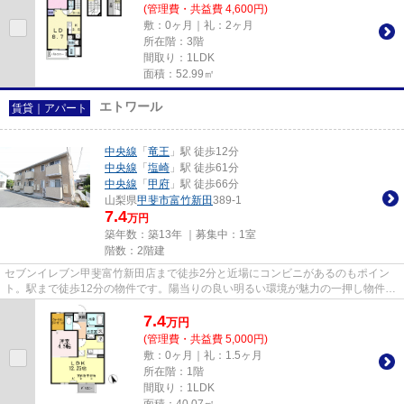
(管理費・共益費 4,600円)
敷：0ヶ月｜礼：2ヶ月
所在階：3階
間取り：1LDK
面積：52.99㎡
エトワール
賃貸｜アパート
中央線
「
竜王
」駅 徒歩12分
中央線
「
塩崎
」駅 徒歩61分
中央線
「
甲府
」駅 徒歩66分
山梨県
甲斐市
富竹新田
389-1
7.4
万円
築年数：築13年 ｜募集中：
1室
階数：2階建
セブンイレブン甲斐富竹新田店まで徒歩2分と近場にコンビニがあるのもポイン
ト。駅まで徒歩12分の物件です。陽当りの良い明るい環境が魅力の一押し物件と
なっています。築13年の物件で...
7.4
万
円
(管理費・共益費 5,000円)
敷：0ヶ月｜礼：1.5ヶ月
所在階：1階
間取り：1LDK
面積：40.07㎡