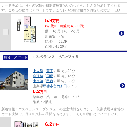
カード決済は、月々の家賃や初期費用支払いのわずらわしさを解消してくれま
す。こちらの物件はアパートです。こだわりの賃貸物件をお探しの方は、ぜひ当
社にお任せ下さい。豊富な賃貸...
5.9
万
円
(管理費・共益費 4,600円)
敷：0ヶ月｜礼：2ヶ月
所在階：2階
間取り：1LDK
面積：41.29㎡
エスペランス ダンジュＢ
賃貸｜アパート
中央線
「
竜王
」駅 徒歩31分
身延線
「
国母
」駅 徒歩46分
中央線
「
甲府
」駅 徒歩55分
山梨県
甲斐市
富竹新田
８７３
6.2
万円
築年数：築11年 ｜募集中：
1室
階数：3階建
新着情報：エスペランス ダンジュＢの空室情報ならコチラ。初期費用や家賃の
カード決済で、月々の支払の手間を省けます。こちらの物件はアパートです。不
動産物件をご紹介を致します...
6.2
万
円