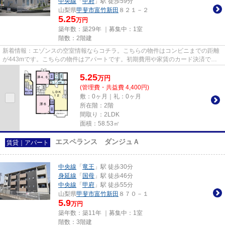
中央線
「
甲府
」駅 徒歩59分
山梨県
甲斐市
富竹新田
８２１－２
5.25
万円
築年数：築29年 ｜募集中：
1室
階数：2階建
新着情報：エゾンスの空室情報ならコチラ。こちらの物件はコンビニまでの距離
が443mです。こちらの物件はアパートです。初期費用や家賃のカード決済で、
月々の支払の手間を省けます。...
5.25
万
円
(管理費・共益費 4,400円)
敷：0ヶ月｜礼：0ヶ月
所在階：2階
間取り：2LDK
面積：58.53㎡
エスペランス ダンジュＡ
賃貸｜アパート
中央線
「
竜王
」駅 徒歩30分
身延線
「
国母
」駅 徒歩46分
中央線
「
甲府
」駅 徒歩55分
山梨県
甲斐市
富竹新田
８７０－１
5.9
万円
築年数：築11年 ｜募集中：
1室
階数：3階建