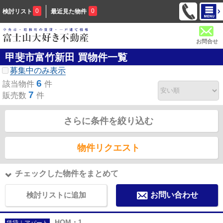
0
0
検討リスト
最近見た物件
お問合せ
甲斐市富竹新田 買物件一覧
募集中のみ表示
6
該当物件
件
7
販売数
件
さらに条件を絞り込む
物件リクエスト
チェックした物件をまとめて
検討リストに追加
お問い合わせ
HOM・1
賃貸｜アパート