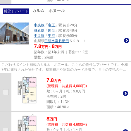
カルム ボヌール
賃貸｜アパート
中央線
「
竜王
」駅 徒歩28分
身延線
「
国母
」駅 徒歩48分
中央線
「
甲府
」駅 徒歩55分
山梨県
甲斐市
富竹新田
５２８－１
7.8
8
万円～
万円
築年数：築1年未満 ｜募集中：
2室
階数：2階建
こだわりポイント満載のカルム ボヌール。こちらの物件はアパートです。令和
7年に建設された物件です。初期費用や家賃のカード決済で、月々の支払の手間
を省けます。お求めのエリアの...
7.8
万
円
(管理費・共益費 4,600円)
敷：0ヶ月｜礼：9.8万円
所在階：2階
間取り：1LDK
面積：46.90㎡
8
万
円
(管理費・共益費 4,600円)
敷：0ヶ月｜礼：1ヶ月