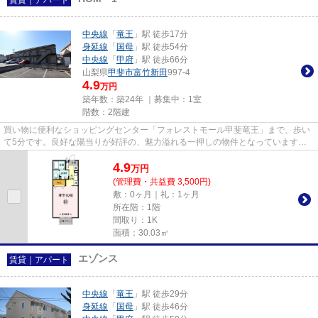
中央線
「
竜王
」駅 徒歩17分
身延線
「
国母
」駅 徒歩54分
中央線
「
甲府
」駅 徒歩66分
山梨県
甲斐市
富竹新田
997-4
4.9
万円
築年数：築24年 ｜募集中：
1室
階数：2階建
買い物に便利なショッピングセンター「フォレストモール甲斐竜王」まで、歩い
て5分です。良好な陽当りが好評の、魅力溢れる一押しの物件となっています。
こちらの物件はアパートです。...
4.9
万
円
(管理費・共益費 3,500円)
敷：0ヶ月｜礼：1ヶ月
所在階：1階
間取り：1K
面積：30.03㎡
エゾンス
賃貸｜アパート
中央線
「
竜王
」駅 徒歩29分
身延線
「
国母
」駅 徒歩46分