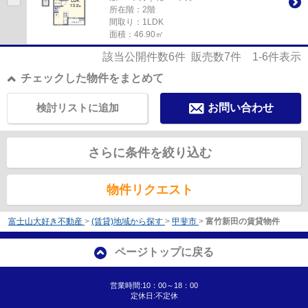
所在階：2階
間取り：1LDK
面積：46.90㎡
該当公開件数
6
件 販売数
7
件
1-6
件表示
チェックした物件をまとめて
検討リストに追加
お問い合わせ
さらに条件を絞り込む
物件リクエスト
富士山大好き不動産
>
(賃貸)地域から探す
>
甲斐市
>
富竹新田の賃貸物件
ページトップに戻る
営業時間:10：00～18：00
定休日:不定休