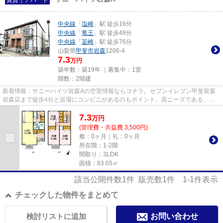
中央線
「
塩崎
」駅 徒歩16分
中央線
「
竜王
」駅 徒歩48分
中央線
「
韮崎
」駅 徒歩76分
山梨県
甲斐市
岩森
1206-4
7.3
万円
築年数：築19年 ｜募集中：
1室
階数：2階建
新着情報：サニーハイツ岩森Aの空室情報ならコチラ。セブンイレブン甲斐双葉
岩森店まで徒歩4分と近場にコンビニがあるのもポイント。高ニーズである、陽
当りの良い環境を実現した物件...
7.3
万
円
(管理費・共益費 3,500円)
敷：0ヶ月｜礼：0ヶ月
所在階：1-2階
間取り：3LDK
面積：83.65㎡
該当公開件数
1
件 販売数
1
件
1-1
件表示
チェックした物件をまとめて
検討リストに追加
お問い合わせ