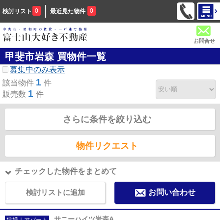
0
0
検討リスト
最近見た物件
お問合せ
甲斐市岩森 買物件一覧
募集中のみ表示
1
該当物件
件
1
販売数
件
さらに条件を絞り込む
物件リクエスト
チェックした物件をまとめて
検討リストに追加
お問い合わせ
サニーハイツ岩森A
賃貸｜アパート