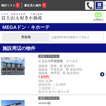
0
0
検討リスト
最近見た物件
お問合せ
MEGAドン・キホーテ
所在地
山梨県甲府市国母６丁目5-2
施設周辺の物件
賃貸｜アパート
ヒカルサ甲府国母 イースト
身延線「国母」駅 徒歩9分
身延線「甲斐住吉」駅 徒歩29分
身延線「南甲府」駅 徒歩40分
7.8万円
間取:
1LDK
建物面積:
- / 11.65坪
土地面積:
- / -
敷金/礼金:
0ヶ月/1ヶ月
賃貸｜アパート
amber結