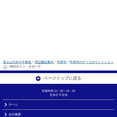
富士山大好き不動産
>
周辺施設案内
>
甲府市
>
甲府市のディスカウントショッ
プ
>
MEGAドン・キホーテ
ページトップに戻る
営業時間:10：00～18：00
定休日:不定休
ホーム
会社概要