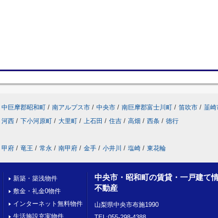
中巨摩郡昭和町
/
南アルプス市
/
中央市
/
南巨摩郡富士川町
/
笛吹市
/
韮崎
河西
/
下小河原町
/
大里町
/
上石田
/
住吉
/
高畑
/
西条
/
徳行
甲府
/
竜王
/
常永
/
南甲府
/
金手
/
小井川
/
塩崎
/
東花輪
中央市・昭和町の賃貸・一戸建て
新築・築浅物件
不動産
敷金・礼金0物件
インターネット無料物件
山梨県中央市布施1990
生活施設充実物件
TEL:055-298-4388