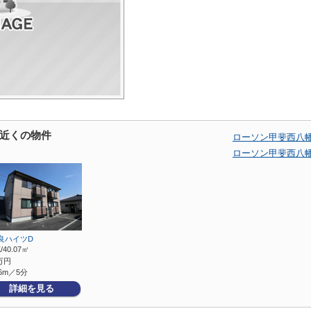
近くの物件
ローソン甲斐西八
ローソン甲斐西八
良ハイツD
/40.07㎡
万円
6m／5分
詳細を見る