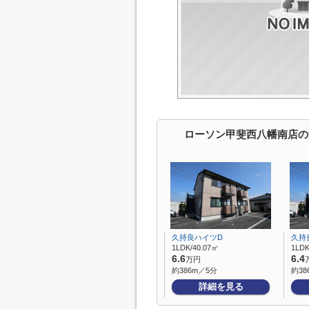
ローソン甲斐西八幡南店の
久持良ハイツD
久持
1LDK/40.07㎡
1LDK
6.6
6.4
万円
約386m／5分
約38
詳細を見る