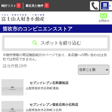
0
0
検討リスト
最近見た物件
お問合せ
笛吹市のコンビニエンスストア
スポットを絞り込む
※物件情報の周辺施設紹介のページであり、各店舗への問い合わせは当
社では対応できません。
該当件数
18
件
セブンイレブン石和唐柏店
山梨県笛吹市石和町唐柏
-
セブンイレブン笛吹石和小石和店
山梨県笛吹市石和町小石和