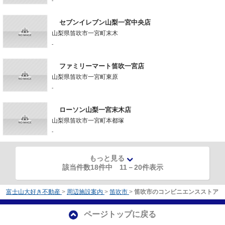
-
セブンイレブン山梨一宮中央店
山梨県笛吹市一宮町末木
-
ファミリーマート笛吹一宮店
山梨県笛吹市一宮町東原
-
ローソン山梨一宮末木店
山梨県笛吹市一宮町本都塚
-
もっと見る
該当件数18件中
11
－
20
件表示
富士山大好き不動産
>
周辺施設案内
>
笛吹市
>
笛吹市のコンビニエンスストア
ページトップに戻る