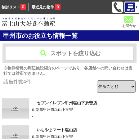
0
0
検討リスト
最近見た物件
お問合せ
甲州市のお役立ち情報一覧
スポットを絞り込む
※物件情報の周辺施設紹介のページであり、各店舗への問い合わせは当
社では対応できません。
該当件数
4
件
セブンイレブン甲州塩山下於曽店
山梨県甲州市塩山下於曽
-
いちやまマート塩山店
山梨県甲州市塩山下於曽