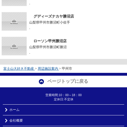
-
グディーズナカヤ勝沼店
山梨県甲州市勝沼町小佐手
-
ローソン甲州勝沼店
山梨県甲州市勝沼町勝沼
-
富士山大好き不動産
>
周辺施設案内
>
甲州市
ページトップに戻る
営業時間:10：00～18：00
定休日:不定休
ホーム
会社概要