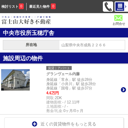
0
0
検討リスト
最近見た物件
お問合せ
中央市役所玉穂庁舎
所在地
山梨県中央市成島２２６６
施設周辺の物件
賃貸｜アパート
グランヴェール内藤
身延線「常永」駅 徒歩28分
身延線「小井川」駅 徒歩28分
身延線「国母」駅 徒歩37分
4.6万円
間取:
2DK
建物面積:
- / 12.11坪
土地面積:
- / -
敷金/礼金:
0ヶ月/0ヶ月
近くの賃貸物件をもっと見る