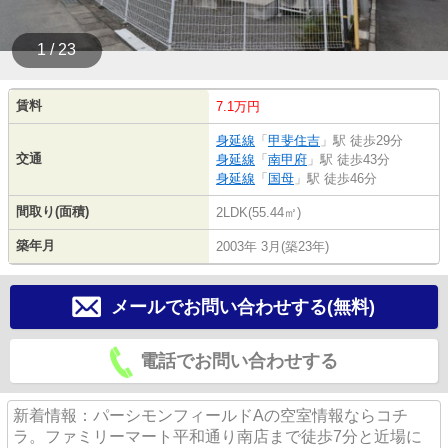
1 / 23
賃料
7.1万円
身延線
「
甲斐住吉
」駅 徒歩29分
交通
身延線
「
南甲府
」駅 徒歩43分
身延線
「
国母
」駅 徒歩46分
間取り(面積)
2LDK(55.44㎡)
築年月
2003年 3月(築23年)
メールでお問い合わせする(無料)
電話でお問い合わせする
新着情報：パーシモンフィールドAの空室情報ならコチ
ラ。ファミリーマート平和通り南店まで徒歩7分と近場に