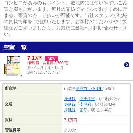
コンビニがあるのもポイント。敷地内には使いやすいごみ
置き場もございます。毎月の支払でマイルがおすすめに貯
まる。家賃のカード払いが可能です。当社スタッフが地域
の賃貸情報をご提供いたします。お客様のこだわりやご要
望などございましたら、お気軽に当社へお問い合わせ下さ
い。
空室一覧
7.1
万
円
NEW
(管理費・共益費 3,500円)
敷：0ヶ月｜礼：1ヶ月
1階 / 2LDK / 55.44㎡
所在地
山梨県
甲府市
上今井町
1545-1
身延線
「
甲斐住吉
」駅 徒歩29分
交通
身延線
「
南甲府
」駅 徒歩43分
身延線
「
国母
」駅 徒歩46分
賃料
7.1万円
管理費等
3,500円