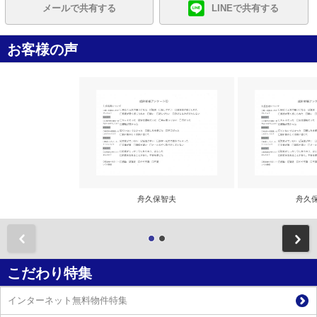
メールで共有する
LINEで共有する
お客様の声
舟久保智夫
舟久
前
こだわり特集
インターネット無料物件特集