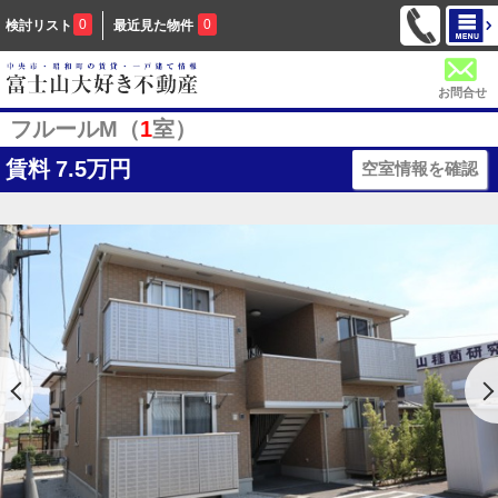
0
0
検討リスト
最近見た物件
お問合せ
フルールM（
1
室）
賃料
7.5万円
空室情報を確認