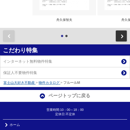
舟久保智夫
舟久
前
こだわり特集
インターネット無料物件特集
保証人不要物件特集
富士山大好き不動産
>
物件カタログ
>
フルールM
ページトップに戻る
営業時間:10：00～18：00
定休日:不定休
ホーム