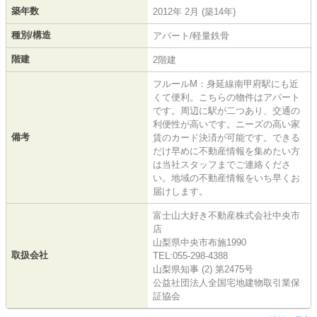
築年数
2012年 2月 (築14年)
種別/構造
アパート/軽量鉄骨
階建
2階建
フルールM：身延線南甲府駅にも近
くて便利。こちらの物件はアパート
です。周辺に駅が二つあり、交通の
利便性が高いです。ニーズの高い家
備考
賃のカード決済が可能です。できる
だけ早めに不動産情報を集めたい方
は当社スタッフまでご連絡くださ
い。地域の不動産情報をいち早くお
届けします。
富士山大好き不動産株式会社中央市
店
山梨県中央市布施1990
取扱会社
TEL:055-298-4388
山梨県知事 (2) 第2475号
公益社団法人全国宅地建物取引業保
証協会