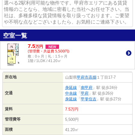
選べる2駅利用可能な物件です。甲府市エリアにある賃貸
情報のことなら、地域に密着した当社へお任せ下さい。当
社は、多種多様な賃貸情報を取り扱っております。ご要望
や不明な点などございましたら、お気軽にご連絡下さい。
空室一覧
7.5
万
円
NEW
(管理費・共益費 5,500円)
敷：0ヶ月｜礼：1.5ヶ月
1階 / 1LDK / 41.20㎡
所在地
山梨県
甲府市
高畑
１丁目17-7
身延線
「
南甲府
」駅 徒歩24分
交通
中央線
「
甲府
」駅 徒歩26分
身延線
「
甲斐住吉
」駅 徒歩27分
賃料
7.5万円
管理費等
5,500円
面積
41.20㎡