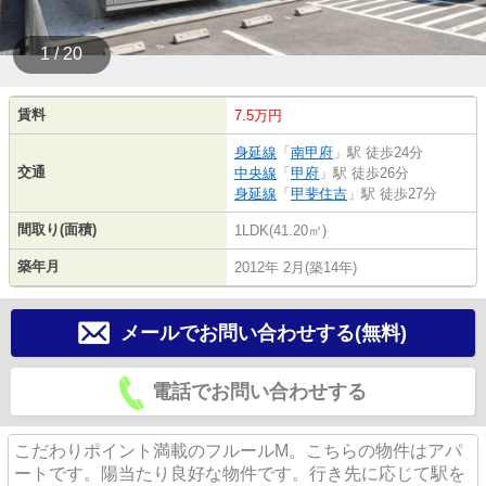
1 / 20
賃料
7.5万円
身延線
「
南甲府
」駅 徒歩24分
交通
中央線
「
甲府
」駅 徒歩26分
身延線
「
甲斐住吉
」駅 徒歩27分
間取り(面積)
1LDK(41.20㎡)
築年月
2012年 2月(築14年)
メールでお問い合わせする(無料)
電話でお問い合わせする
こだわりポイント満載のフルールM。こちらの物件はアパ
ートです。陽当たり良好な物件です。行き先に応じて駅を