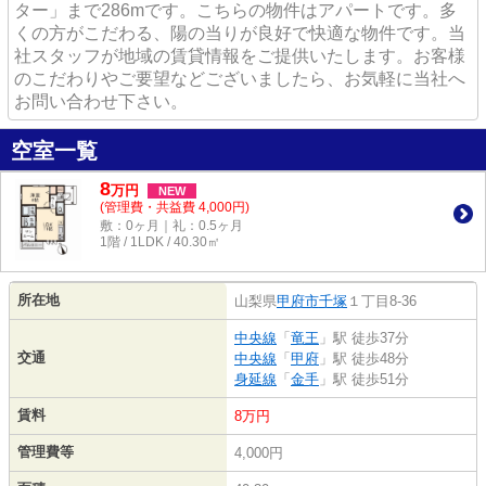
ター」まで286mです。こちらの物件はアパートです。多
くの方がこだわる、陽の当りが良好で快適な物件です。当
社スタッフが地域の賃貸情報をご提供いたします。お客様
のこだわりやご要望などございましたら、お気軽に当社へ
お問い合わせ下さい。
空室一覧
8
万
円
NEW
(管理費・共益費 4,000円)
敷：0ヶ月｜礼：0.5ヶ月
1階 / 1LDK / 40.30㎡
所在地
山梨県
甲府市
千塚
１丁目8-36
中央線
「
竜王
」駅 徒歩37分
交通
中央線
「
甲府
」駅 徒歩48分
身延線
「
金手
」駅 徒歩51分
賃料
8万円
管理費等
4,000円