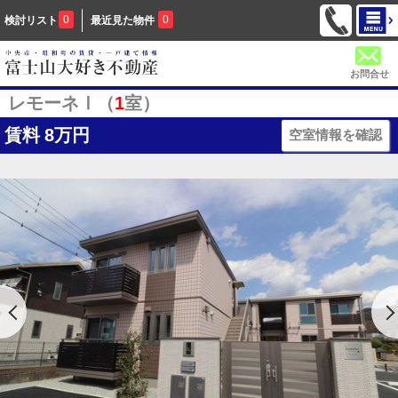
0
0
検討リスト
最近見た物件
お問合せ
レモーネⅠ（
1
室）
賃料
8万円
空室情報を確認