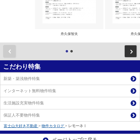
舟久保智夫
舟久
前
こだわり特集
新築・築浅物件特集
インターネット無料物件特集
生活施設充実物件特集
保証人不要物件特集
富士山大好き不動産
>
物件カタログ
>
レモーネⅠ
ページトップに戻る