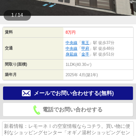
1 / 14
賃料
8万円
中央線
「
竜王
」駅 徒歩37分
交通
中央線
「
甲府
」駅 徒歩48分
身延線
「
金手
」駅 徒歩51分
間取り(面積)
1LDK(40.30㎡)
築年月
2025年 4月(築1年)
メールでお問い合わせする(無料)
電話でお問い合わせする
新着情報：レモーネⅠの空室情報ならコチラ。買い物に便
利なショッピングセンター「オギノ湯村ショッピングセン