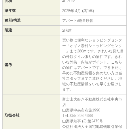
面積
40.30㎡
築年数
2025年 4月 (築1年)
種別/構造
アパート/軽量鉄骨
階建
2階建
買い物に便利なショッピングセンタ
ー「オギノ湯村ショッピングセンタ
ー」まで286mです。きれいな見た目
の外観タイル張りの物件です。きれ
いな外装・内装がポイント。こちら
備考
の物件はアパートです。できるだけ
早めに不動産情報を集めたい方は当
社スタッフまでご連絡ください。地
域の不動産情報をいち早くお届けし
ます。
富士山大好き不動産株式会社中央市
店
山梨県中央市布施1990
取扱会社
TEL:055-298-4388
山梨県知事 (2) 第2475号
公益社団法人全国宅地建物取引業保