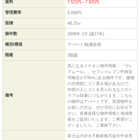
賃料
7.5万円～7.9万円
管理費等
6,000円
面積
48.25㎡
築年数
2009年 2月 (築17年)
種別/構造
アパート/軽量鉄骨
階建
3階建
気になるイチオシ物件情報：「ヴレ
アムール」。セブンイレブン甲府音
羽橋店が376mにある物件です。建物
の共用部にゴミ置き場があるので、
外部の人にゴミを見られるなどのト
備考
ラブル回避につながります。こちら
の物件はアパートです。賃貸物件を
お探しの方は、ぜひ当社にお任せ下
さい。多種多様な物件情報と地域情
報をご提供いたします。ご希望がご
ざいましたら、ご連絡下さい。
富士山大好き不動産株式会社中央市