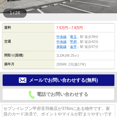
1 / 24
賃料
7.5万円～7.9万円
中央線
「
竜王
」駅 徒歩39分
交通
中央線
「
甲府
」駅 徒歩42分
身延線
「
金手
」駅 徒歩57分
間取り(面積)
1LDK(48.25㎡)
築年月
2009年 2月(築17年)
メールでお問い合わせする(無料)
電話でお問い合わせする
セブンイレブン甲府音羽橋店が376mにある物件です。家
賃のカード決済で、ポイントやマイルが貯まりやすいです