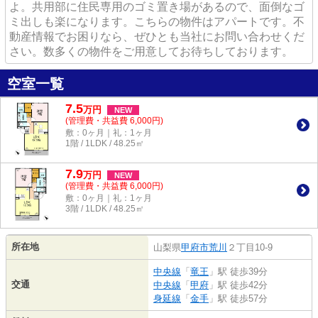
よ。共用部に住民専用のゴミ置き場があるので、面倒なゴ
ミ出しも楽になります。こちらの物件はアパートです。不
動産情報でお困りなら、ぜひとも当社にお問い合わせくだ
さい。数多くの物件をご用意してお待ちしております。
空室一覧
7.5
万
円
NEW
(管理費・共益費 6,000円)
敷：0ヶ月｜礼：1ヶ月
1階 / 1LDK / 48.25㎡
7.9
万
円
NEW
(管理費・共益費 6,000円)
敷：0ヶ月｜礼：1ヶ月
3階 / 1LDK / 48.25㎡
所在地
山梨県
甲府市
荒川
２丁目10-9
中央線
「
竜王
」駅 徒歩39分
交通
中央線
「
甲府
」駅 徒歩42分
身延線
「
金手
」駅 徒歩57分