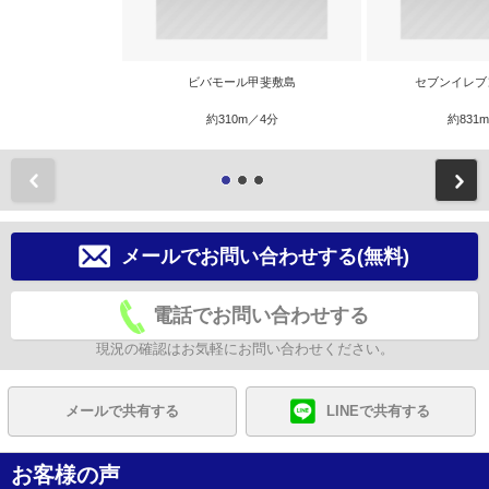
ビバモール甲斐敷島
セブンイレブ
約310m／4分
約831
前
メールでお問い合わせする(無料)
電話でお問い合わせする
現況の確認はお気軽にお問い合わせください。
メールで共有する
LINEで共有する
お客様の声