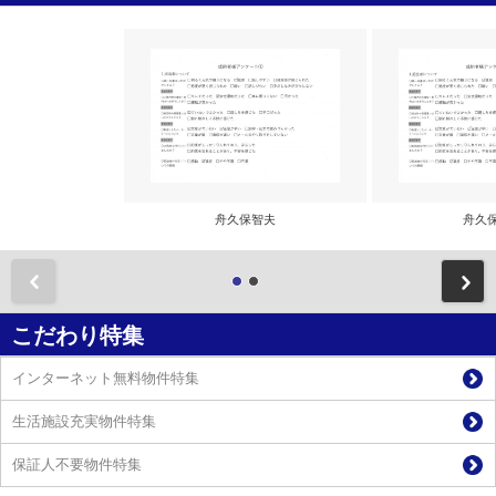
舟久保智夫
舟久
前
こだわり特集
インターネット無料物件特集
生活施設充実物件特集
保証人不要物件特集