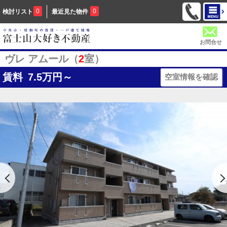
0
0
検討リスト
最近見た物件
お問合せ
ヴレ アムール（
2
室）
賃料
7.5
万円～
空室情報を確認