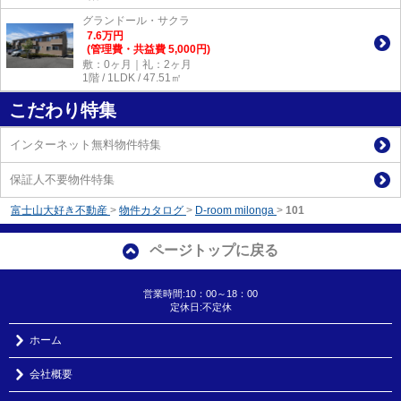
グランドール・サクラ
7.6
万
円
(管理費・共益費 5,000円)
敷：0ヶ月｜礼：2ヶ月
1階 / 1LDK / 47.51㎡
こだわり特集
インターネット無料物件特集
保証人不要物件特集
富士山大好き不動産
>
物件カタログ
>
D-room milonga
>
101
ページトップに戻る
営業時間:10：00～18：00
定休日:不定休
ホーム
会社概要