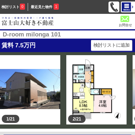
0
1
検討リスト
最近見た物件
お問合せ
D-room milonga 101
賃料
7.5
万円
検討リストに追加
1/21
2/21