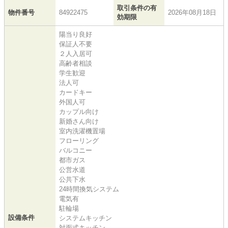
取引条件の有
物件番号
84922475
2026年08月18日
効期限
陽当り良好
保証人不要
２人入居可
高齢者相談
学生歓迎
法人可
カードキー
外国人可
カップル向け
新婚さん向け
室内洗濯機置場
フローリング
バルコニー
都市ガス
公営水道
公共下水
24時間換気システム
電気有
駐輪場
設備条件
システムキッチン
対面式キッチン