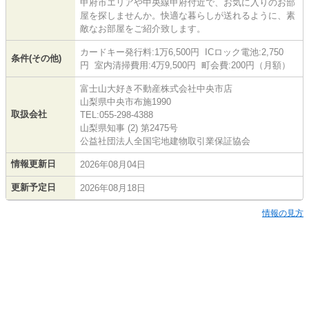
甲府市エリアや中央線甲府付近で、お気に入りのお部
屋を探しませんか。快適な暮らしが送れるように、素
敵なお部屋をご紹介致します。
カードキー発行料:1万6,500円 ICロック電池:2,750
条件(その他)
円 室内清掃費用:4万9,500円 町会費:200円（月額）
富士山大好き不動産株式会社中央市店
山梨県中央市布施1990
取扱会社
TEL:055-298-4388
山梨県知事 (2) 第2475号
公益社団法人全国宅地建物取引業保証協会
情報更新日
2026年08月04日
更新予定日
2026年08月18日
情報の見方