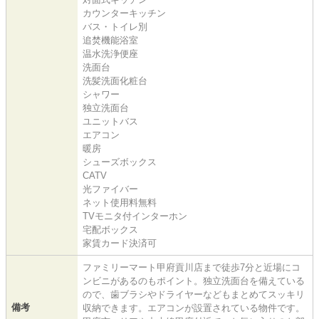
カウンターキッチン
バス・トイレ別
追焚機能浴室
温水洗浄便座
洗面台
洗髪洗面化粧台
シャワー
独立洗面台
ユニットバス
エアコン
暖房
シューズボックス
CATV
光ファイバー
ネット使用料無料
TVモニタ付インターホン
宅配ボックス
家賃カード決済可
ファミリーマート甲府貢川店まで徒歩7分と近場にコ
ンビニがあるのもポイント。独立洗面台を備えている
ので、歯ブラシやドライヤーなどもまとめてスッキリ
備考
収納できます。エアコンが設置されている物件です。