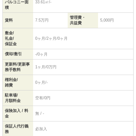
バルコニー面
33.61㎡/-
積
管理費・
賃料
7.5万円
5,000円
共益費
敷金/
礼金/
0ヶ月/2ヶ月/0ヶ月
保証金
償却/敷引
-/0ヶ月
更新料/更新事
1ヶ月/0万円
務手数料
権利金/
0ヶ月/-
雑費
駐車場/
空有/0円
月額料金
保険加入 / 料
無 / -
金
保証人代行義
必加入
務