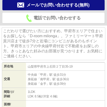
メールでお問い合わせする(無料)
電話でお問い合わせする
こだわりで選びたい方におすすめ。甲府市エリアで住まい
をお探しなら「D-room milonga」。ファミリーマート甲府
貢川店まで徒歩7分と近場にコンビニがあるのもポイン
ト。甲府市エリアの中央線甲府付近で不動産をお探しの
方。きっとあなた好みのお部屋が見つかります。お気軽に
ご連絡ください。
所在地
山梨県
甲府市
上石田
２丁目35-19
中央線
「
甲府
」駅 徒歩31分
交通
身延線
「
南甲府
」駅 徒歩36分
身延線
「
金手
」駅 徒歩39分
間取り/
1LDK
詳細
LDK 8.5帖
/
洋室 4.6帖
面積/