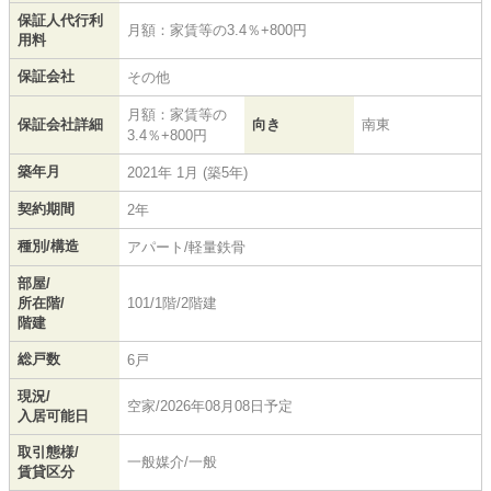
保証人代行利
月額：家賃等の3.4％+800円
用料
保証会社
その他
月額：家賃等の
保証会社詳細
向き
南東
3.4％+800円
築年月
2021年 1月 (築5年)
契約期間
2年
種別/構造
アパート/軽量鉄骨
部屋/
所在階/
101/1階/2階建
階建
総戸数
6戸
現況/
空家/2026年08月08日予定
入居可能日
取引態様/
一般媒介/一般
賃貸区分