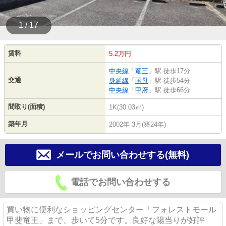
1 / 17
賃料
5.2万円
中央線
「
竜王
」駅 徒歩17分
交通
身延線
「
国母
」駅 徒歩54分
中央線
「
甲府
」駅 徒歩66分
間取り(面積)
1K(30.03㎡)
築年月
2002年 3月(築24年)
メールでお問い合わせする(無料)
電話でお問い合わせする
買い物に便利なショッピングセンター「フォレストモール
甲斐竜王」まで、歩いて5分です。良好な陽当りが好評