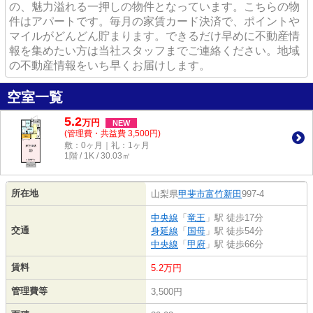
の、魅力溢れる一押しの物件となっています。こちらの物
件はアパートです。毎月の家賃カード決済で、ポイントや
マイルがどんどん貯まります。できるだけ早めに不動産情
報を集めたい方は当社スタッフまでご連絡ください。地域
の不動産情報をいち早くお届けします。
空室一覧
5.2
万
円
NEW
(管理費・共益費 3,500円)
敷：0ヶ月｜礼：1ヶ月
1階 / 1K / 30.03㎡
所在地
山梨県
甲斐市
富竹新田
997-4
中央線
「
竜王
」駅 徒歩17分
交通
身延線
「
国母
」駅 徒歩54分
中央線
「
甲府
」駅 徒歩66分
賃料
5.2万円
管理費等
3,500円