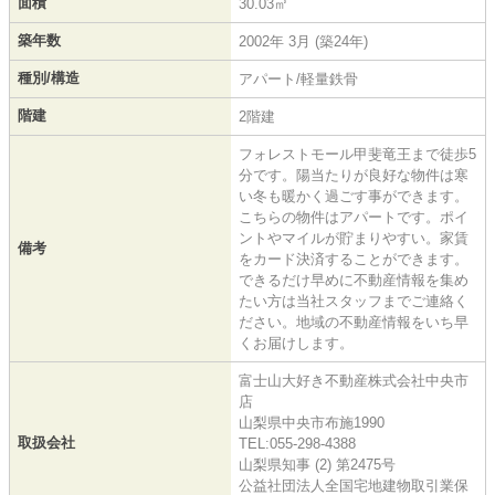
面積
30.03㎡
築年数
2002年 3月 (築24年)
種別/構造
アパート/軽量鉄骨
階建
2階建
フォレストモール甲斐竜王まで徒歩5
分です。陽当たりが良好な物件は寒
い冬も暖かく過ごす事ができます。
こちらの物件はアパートです。ポイ
ントやマイルが貯まりやすい。家賃
備考
をカード決済することができます。
できるだけ早めに不動産情報を集め
たい方は当社スタッフまでご連絡く
ださい。地域の不動産情報をいち早
くお届けします。
富士山大好き不動産株式会社中央市
店
山梨県中央市布施1990
取扱会社
TEL:055-298-4388
山梨県知事 (2) 第2475号
公益社団法人全国宅地建物取引業保