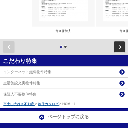
舟久保智夫
舟久
前
こだわり特集
インターネット無料物件特集
生活施設充実物件特集
保証人不要物件特集
富士山大好き不動産
>
物件カタログ
>
HOM・1
ページトップに戻る