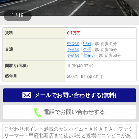
1 / 19
賃料
6.1万円
中央線
「
甲府
」駅 徒歩31分
交通
身延線
「
金手
」駅 徒歩46分
身延線
「
善光寺
」駅 徒歩58分
間取り(面積)
1LDK(40.07㎡)
築年月
2002年 9月(築23年)
メールでお問い合わせする(無料)
電話でお問い合わせする
こだわりポイント満載のサンハイムＹＡＫＡＴＡ。ファミ
リーマート甲府北新店まで徒歩6分と近場にコンビニがあ