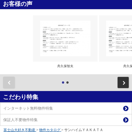
お客様の声
舟久保智夫
舟久
前
こだわり特集
インターネット無料物件特集
保証人不要物件特集
富士山大好き不動産
>
物件カタログ
>
サンハイムＹＡＫＡＴＡ