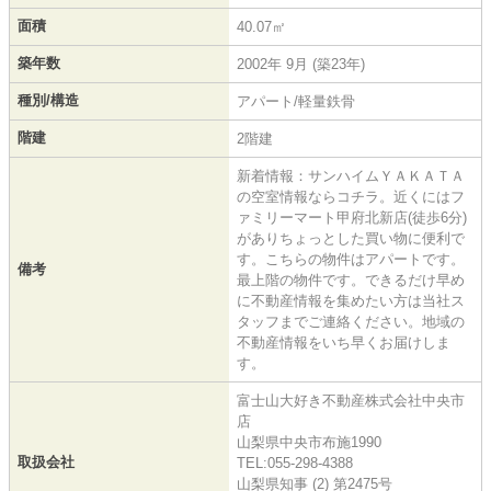
面積
40.07㎡
築年数
2002年 9月 (築23年)
種別/構造
アパート/軽量鉄骨
階建
2階建
新着情報：サンハイムＹＡＫＡＴＡ
の空室情報ならコチラ。近くにはフ
ァミリーマート甲府北新店(徒歩6分)
がありちょっとした買い物に便利で
す。こちらの物件はアパートです。
備考
最上階の物件です。できるだけ早め
に不動産情報を集めたい方は当社ス
タッフまでご連絡ください。地域の
不動産情報をいち早くお届けしま
す。
富士山大好き不動産株式会社中央市
店
山梨県中央市布施1990
取扱会社
TEL:055-298-4388
山梨県知事 (2) 第2475号