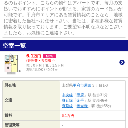
るのもポイント。こちらの物件はアパートです。毎月の支
払いでおすすめにポイントが貯まる。家賃のカード払いが
可能です。甲府市エリアにある賃貸情報のことなら、地域
に密着した当社へお任せ下さい。当社は、多種多様な賃貸
情報を取り扱っております。ご要望や不明な点などござい
ましたら、お気軽にご連絡下さい。
空室一覧
6.1
万
円
NEW
(管理費・共益費 -)
敷：0ヶ月｜礼：1.5ヶ月
2階 / 1LDK / 40.07㎡
所在地
山梨県
甲府市
屋形
３丁目1-8
中央線
「
甲府
」駅 徒歩31分
交通
身延線
「
金手
」駅 徒歩46分
身延線
「
善光寺
」駅 徒歩58分
賃料
6.1万円
管理費等
-