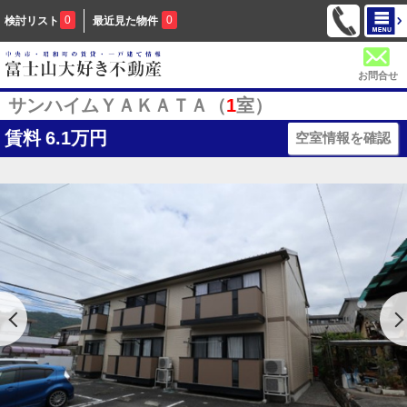
0
0
検討リスト
最近見た物件
お問合せ
サンハイムＹＡＫＡＴＡ（
1
室）
賃料
6.1万円
空室情報を確認