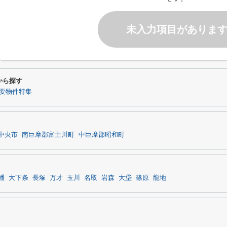
未入力項目がありま
件から探す
要物件特集
中央市
南巨摩郡富士川町
中巨摩郡昭和町
幡
大下条
長塚
万才
玉川
名取
岩森
大垈
篠原
龍地