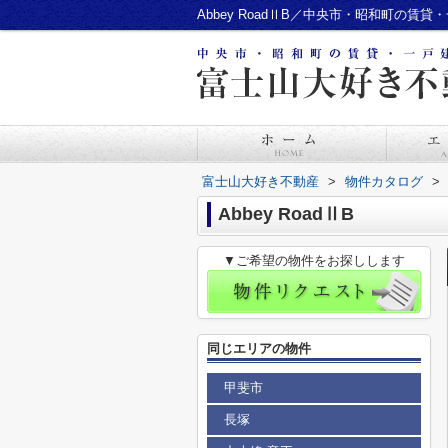
Abbey RoadⅡB／中央市・昭和町の
富士山大好き不動産
>
物件カタログ
>
Abbey RoadⅡB
▼ご希望の物件をお探しします
同じエリアの物件
甲斐市
長塚