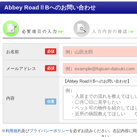
Abbey RoadⅡB
へのお問い合わせ
お名前
必須
メールアドレス
必須
【Abbey RoadⅡBへのお問い合わせ】
内容
任意
※
利用規約
及び
プライバシーポリシー
を必ずお読みください。左記内容に同
さい。