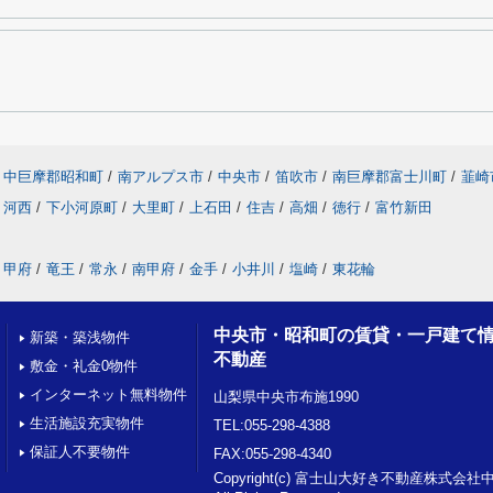
中巨摩郡昭和町
/
南アルプス市
/
中央市
/
笛吹市
/
南巨摩郡富士川町
/
韮崎
河西
/
下小河原町
/
大里町
/
上石田
/
住吉
/
高畑
/
徳行
/
富竹新田
甲府
/
竜王
/
常永
/
南甲府
/
金手
/
小井川
/
塩崎
/
東花輪
中央市・昭和町の賃貸・一戸建て
新築・築浅物件
不動産
敷金・礼金0物件
インターネット無料物件
山梨県中央市布施1990
生活施設充実物件
TEL:055-298-4388
保証人不要物件
FAX:055-298-4340
Copyright(c) 富士山大好き不動産株式会