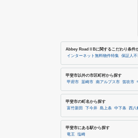
Abbey RoadⅡBに関するこだわり条
インターネット無料物件特集
保証人不
甲斐市以外の市区町村から探す
甲府市
韮崎市
南アルプス市
笛吹市
甲斐市の町名から探す
富竹新田
下今井
島上条
中下条
西八
甲斐市にある駅から探す
竜王
塩崎