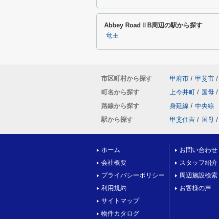
Abbey RoadⅡB周辺の駅から探す
竜王
市区町村から探す
甲府市
/
甲斐市
/
町名から探す
上今井町
/
国母
/
路線から探す
身延線
/
中央線
駅から探す
甲斐住吉
/
国母
/
ホーム
お問い合わせ
会社概要
スタッフ紹介
プライバシーポリシー
周辺施設検索
利用規約
お客様の声
サイトマップ
物件カタログ