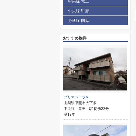
中央線 竜王
中央線 甲府
身延線 国母
おすすめ物件
プリマベーラA
山梨県甲斐市大下条
中央線「竜王」駅 徒歩22分
築19年