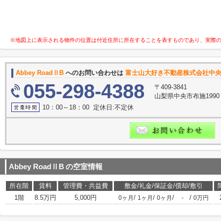
※地図上に表示される物件の位置は付近住所に所在することを表すものであり、実際
Abbey RoadⅡB
へのお問い合わせは
富士山大好き不動産株式会社中
055-298-4388
〒409-3841
山梨県中央市布施199
10：00～18：00 定休日:不定休
Abbey RoadⅡB
の空室情報
所在階
賃料
管理費・共益費
敷金/礼金/保証金/償却/敷引
1階
8.5万円
5,000円
/
/
/
/
0ヶ月
1ヶ月
0ヶ月
-
0万円