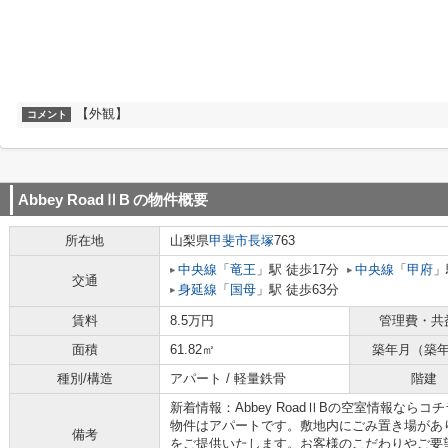
【外観】
コメント
Abbey RoadⅡB
の物件概要
所在地
山梨県
甲斐市
長塚
763
中央線
「
竜王
」駅 徒歩17分
中央線
「
甲府
」
交通
身延線
「
国母
」駅 徒歩63分
賃料
8.5万円
管理費・共
面積
61.82㎡
築年月（築
種別/構造
アパート / 軽量鉄骨
階建
新着情報：Abbey RoadⅡBの空室情報なら
物件はアパートです。敷地内にごみ置き場があ
備考
をご提供いたします。お客様のこだわりやご要