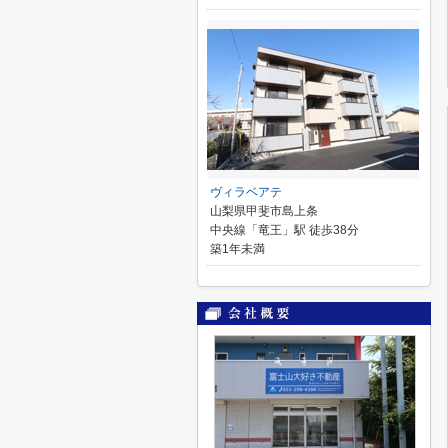
ヴィラベアテ
山梨県甲斐市島上条
中央線「竜王」駅 徒歩38分
築1年未満