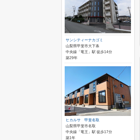
サンシティーナカゴミ
山梨県甲斐市大下条
中央線「竜王」駅 徒歩14分
築29年
ヒカルサ 甲斐名取
山梨県甲斐市名取
中央線「竜王」駅 徒歩17分
築1年