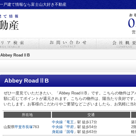
賃貸・一戸建て情報なら富士山大好き不動産
営
Abbey RoadⅡB
Abbey RoadⅡB
ぜひ一度見ていただきたい、「Abbey RoadⅡB」です。こちらの物件
額に応じてポイントが還元されます。こちらの物件は、陽当たり良好です
いたします。お客様のこだわりやご要望などございましたら、お気軽に当
所在地
交通
中央線
「
竜王
」駅 徒歩17分
築
山梨県
甲斐市
長塚
763
中央線
「
甲府
」駅 徒歩54分
2
身延線
「
国母
」駅 徒歩63分
軽