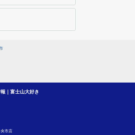
市
情報｜富士山大好き
社中央市店