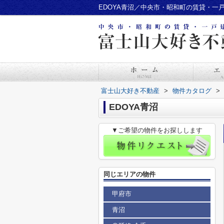
EDOYA青沼／中央市・昭和町の賃貸・一
富士山大好き不動産
>
物件カタログ
>
EDOYA青沼
▼ご希望の物件をお探しします
同じエリアの物件
甲府市
青沼