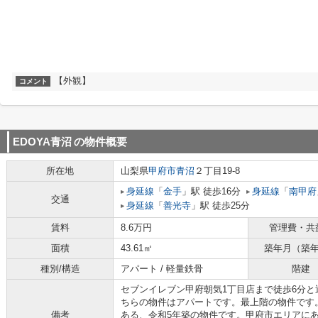
【外観】
コメント
EDOYA青沼
の物件概要
所在地
山梨県
甲府市
青沼
２丁目19-8
身延線
「
金手
」駅 徒歩16分
身延線
「
南甲府
交通
身延線
「
善光寺
」駅 徒歩25分
賃料
8.6万円
管理費・共
面積
43.61㎡
築年月（築
種別/構造
アパート / 軽量鉄骨
階建
セブンイレブン甲府朝気1丁目店まで徒歩6分
ちらの物件はアパートです。最上階の物件です
備考
ある、令和5年築の物件です。甲府市エリアに