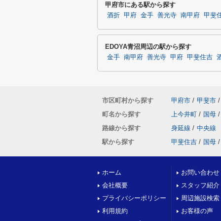
甲府市にある駅から探す
酒折
甲府
金手
善光寺
南甲府
甲斐
EDOYA青沼周辺の駅から探す
金手
南甲府
善光寺
甲府
甲斐住吉
市区町村から探す
甲府市
/
甲斐市
/
町名から探す
上今井町
/
国母
/
路線から探す
身延線
/
中央線
駅から探す
甲斐住吉
/
国母
/
ホーム
お問い合わせ
会社概要
スタッフ紹介
プライバシーポリシー
周辺施設検索
利用規約
お客様の声