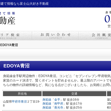
戸建て情報なら富士山大好き不動産
営
EDOYA青沼
EDOYA青沼
身延線金手駅周辺物件：EDOYA青沼。コンビニ「セブンイレブン甲府朝気
家賃のカード決済で、賢くポイントを貯めませんか。最上階のアパートで
ちらの物件の詳細情報など、気になる点がございましたら、お気軽にお問
所在地
交通
身延線
「
金手
」駅 徒歩16分
築
山梨県
甲府市
青沼
２丁目19-
身延線
「
南甲府
」駅 徒歩17分
3
8
身延線
「
善光寺
」駅 徒歩25分
軽