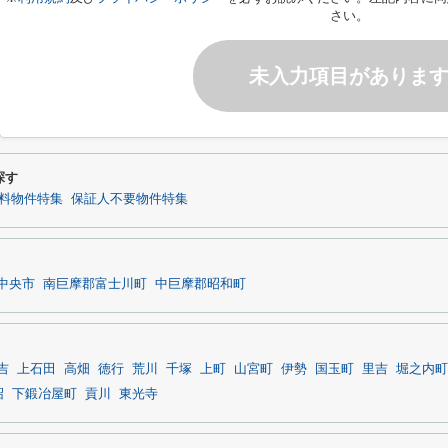
さい。
未入力項目がありま
探す
料物件特集
保証人不要物件特集
中央市
南巨摩郡富士川町
中巨摩郡昭和町
吉
上石田
高畑
徳行
荒川
千塚
上町
山宮町
伊勢
国玉町
里吉
堀之内町
沼
下鍛冶屋町
貢川
東光寺