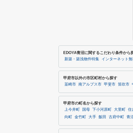
EDOYA青沼に関するこだわり条件から
新築・築浅物件特集
インターネット無
甲府市以外の市区町村から探す
韮崎市
南アルプス市
甲斐市
笛吹市
甲府市の町名から探す
上今井町
国母
下小河原町
大里町
住
向町
金竹町
大手
飯田
古府中町
青