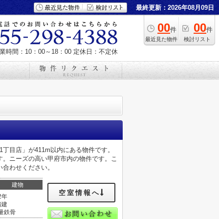
最終更新：2026年08月09日
00
00
件
件
最近見た物件
検討リスト
業時間：10：00～18：00
定休日：不定休
1丁目店」が411m以内にある物件です。
す。ニーズの高い甲府市内の物件です。こ
い合わせください。
建物
空室情報へ
2年
階建
量鉄骨