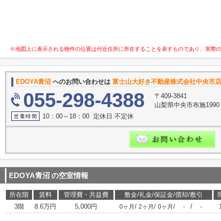
※地図上に表示される物件の位置は付近住所に所在することを表すものであり、実際
EDOYA青沼
へのお問い合わせは
富士山大好き不動産株式会社中央市
055-298-4388
〒409-3841
山梨県中央市布施199
10：00～18：00 定休日:不定休
EDOYA青沼
の空室情報
所在階
賃料
管理費・共益費
敷金/礼金/保証金/償却/敷引
3階
8.6万円
5,000円
/
/
/
/
0ヶ月
2ヶ月
0ヶ月
-
-