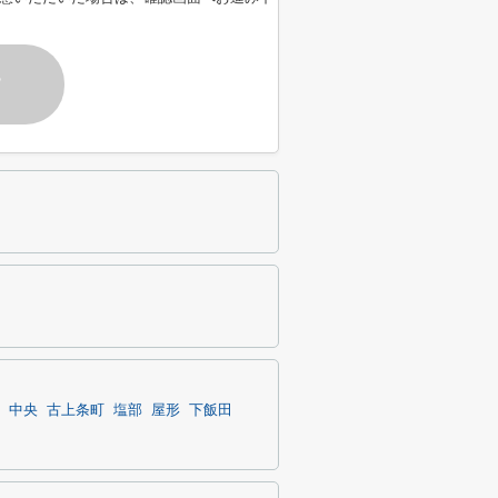
す
中央
古上条町
塩部
屋形
下飯田