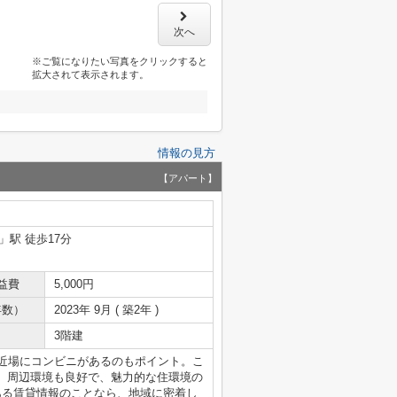
次へ
※ご覧になりたい写真をクリックすると
拡大されて表示されます。
情報の見方
【アパート】
」駅 徒歩17分
益費
5,000円
年数）
2023年 9月 ( 築2年 )
3階建
と近場にコンビニがあるのもポイント。こ
。周辺環境も良好で、魅力的な住環境の
ある賃貸情報のことなら、地域に密着し