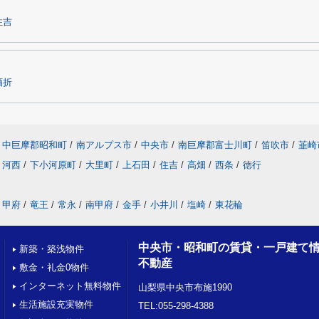
住吉
酒折
中巨摩郡昭和町
/
南アルプス市
/
中央市
/
南巨摩郡富士川町
/
笛吹市
/
韮崎
河西
/
下小河原町
/
大里町
/
上石田
/
住吉
/
高畑
/
西条
/
徳行
甲府
/
竜王
/
常永
/
南甲府
/
金手
/
小井川
/
塩崎
/
東花輪
中央市・昭和町の賃貸・一戸建て
新築・築浅物件
不動産
敷金・礼金0物件
インターネット無料物件
山梨県中央市布施1990
生活施設充実物件
TEL:055-298-4388