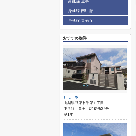
身延線 金手
身延線 南甲府
身延線 善光寺
おすすめ物件
レモーネⅠ
山梨県甲府市千塚１丁目
中央線「竜王」駅 徒歩37分
築1年