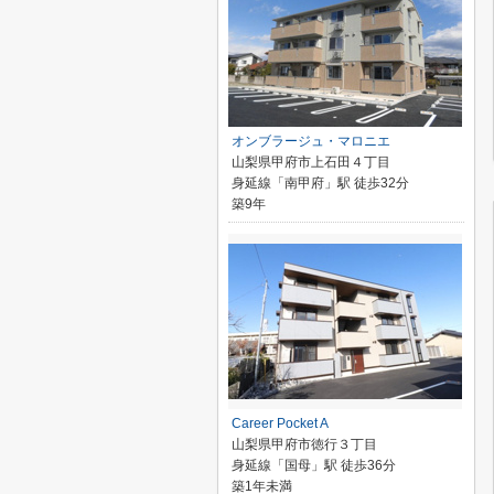
オンブラージュ・マロニエ
山梨県甲府市上石田４丁目
身延線「南甲府」駅 徒歩32分
築9年
Career Pocket A
山梨県甲府市徳行３丁目
身延線「国母」駅 徒歩36分
築1年未満