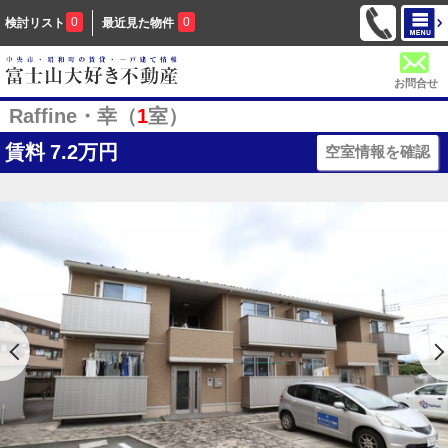
0
0
検討リスト
最近見た物件
お問合せ
Raffine・幸（
1
室）
賃料
7.2万円
空室情報を確認