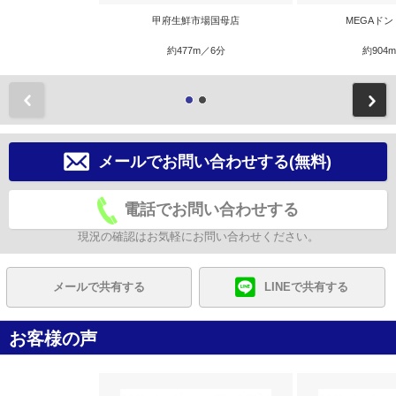
甲府生鮮市場国母店
MEGAド
約477m／6分
約904
前
メールでお問い合わせする(無料)
電話でお問い合わせする
現況の確認はお気軽にお問い合わせください。
メールで共有する
LINEで共有する
お客様の声