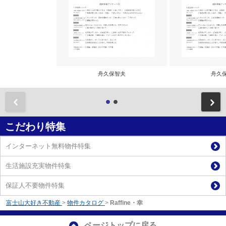
舟久保智夫
舟久
前
こだわり特集
インターネット無料物件特集
生活施設充実物件特集
保証人不要物件特集
富士山大好き不動産
>
物件カタログ
>
Raffine・幸
ページトップに戻る