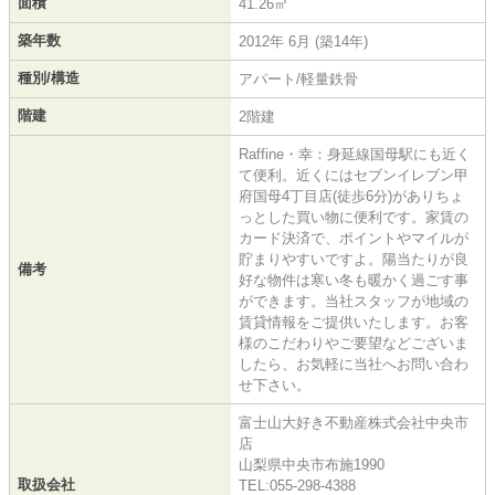
面積
41.26㎡
築年数
2012年 6月 (築14年)
種別/構造
アパート/軽量鉄骨
階建
2階建
Raffine・幸：身延線国母駅にも近く
て便利。近くにはセブンイレブン甲
府国母4丁目店(徒歩6分)がありちょ
っとした買い物に便利です。家賃の
カード決済で、ポイントやマイルが
貯まりやすいですよ。陽当たりが良
備考
好な物件は寒い冬も暖かく過ごす事
ができます。当社スタッフが地域の
賃貸情報をご提供いたします。お客
様のこだわりやご要望などございま
したら、お気軽に当社へお問い合わ
せ下さい。
富士山大好き不動産株式会社中央市
店
山梨県中央市布施1990
取扱会社
TEL:055-298-4388