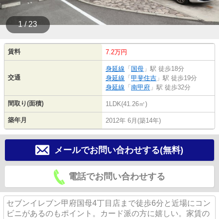
1 / 23
賃料
7.2万円
身延線
「
国母
」駅 徒歩18分
交通
身延線
「
甲斐住吉
」駅 徒歩19分
身延線
「
南甲府
」駅 徒歩32分
間取り(面積)
1LDK(41.26㎡)
築年月
2012年 6月(築14年)
メールでお問い合わせする(無料)
電話でお問い合わせする
セブンイレブン甲府国母4丁目店まで徒歩6分と近場にコン
ビニがあるのもポイント。カード派の方に嬉しい。家賃の