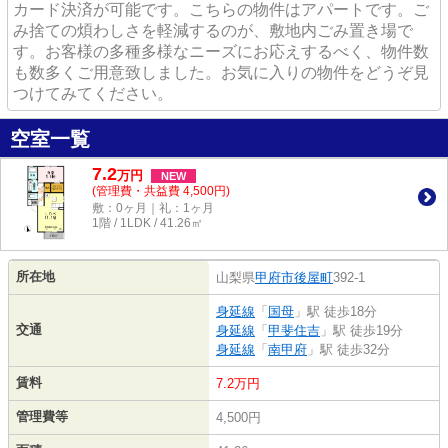
カード決済が可能です。こちらの物件はアパートです。ご
み捨ての煩わしさを軽減するのが、敷地内ごみ置き場で
す。お客様の多種多様なニーズにお応えするべく、物件数
も数多くご用意致しました。お気に入りの物件をどうぞ見
つけてみてください。
空室一覧
7.2
万
円
NEW
(管理費・共益費 4,500円)
敷：0ヶ月｜礼：1ヶ月
1階 / 1LDK / 41.26㎡
所在地
山梨県
甲府市
後屋町
392-1
身延線
「
国母
」駅 徒歩18分
交通
身延線
「
甲斐住吉
」駅 徒歩19分
身延線
「
南甲府
」駅 徒歩32分
賃料
7.2万円
管理費等
4,500円