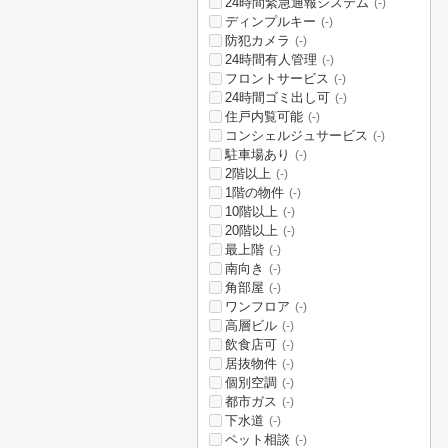
24時間緊急通報システム
(-)
ディンプルキー
(-)
防犯カメラ
(-)
24時間有人管理
(-)
フロントサービス
(-)
24時間ゴミ出し可
(-)
住戸内覧可能
(-)
コンシェルジュサービス
(-)
駐車場あり
(-)
2階以上
(-)
1階の物件
(-)
10階以上
(-)
20階以上
(-)
最上階
(-)
南向き
(-)
角部屋
(-)
ワンフロア
(-)
高層ビル
(-)
飲食店可
(-)
居抜物件
(-)
個別空調
(-)
都市ガス
(-)
下水道
(-)
ペット相談
(-)