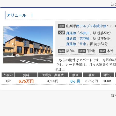
該
アリュール Ⅰ
山梨県
南アルプス市
鏡中條
１０
住所
交通
身延線
「
小井川
」駅 徒歩50分
身延線
「
東花輪
」駅 徒歩54分
身延線
「
常永
」駅 徒歩54分
築2年
2階建
木造
築年
階数
構造
こちらの物件はアパートです。令和6年
です。カード決済は、月々の家賃や初期
れま...
所在階
賃料
管理費・共益費
敷金
礼金
間取り
6.75
万円
0ヶ月
1階
3,500円
8.75万円
1LDK
該