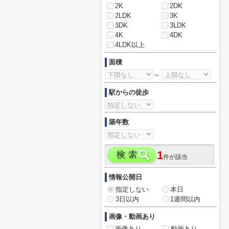
2K
2DK
2LDK
3K
3DK
3LDK
4K
4DK
4LDK以上
面積
～
駅からの徒歩
築年数
1
件が該当
情報公開日
指定しない
本日
3日以内
1週間以内
画像・動画あり
画像あり
動画あり