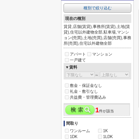
種別で絞り込む
現在の種別
賃貸,店舗(賃貸),事務所(賃貸),土地(賃
貸),住宅以外建物全部,駐車場,マンシ
ョン(売買),土地(売買),店舗(売買),事務
所(売買),住宅以外建物全部
アパート
マンション
一戸建て
▼賃料
～
敷金・保証金なし
礼金・敷引なし
共益費・管理費込み
1
件が該当
間取り
ワンルーム
1K
1DK
1LDK