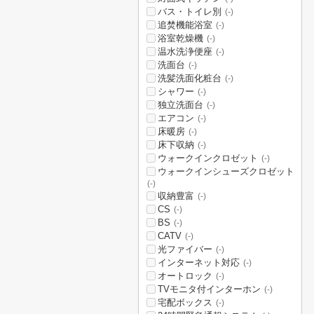
バス・トイレ別
(-)
追焚機能浴室
(-)
浴室乾燥機
(-)
温水洗浄便座
(-)
洗面台
(-)
洗髪洗面化粧台
(-)
シャワー
(-)
独立洗面台
(-)
エアコン
(-)
床暖房
(-)
床下収納
(-)
ウォークインクロゼット
(-)
ウォークインシューズクロゼット
(-)
収納豊富
(-)
CS
(-)
BS
(-)
CATV
(-)
光ファイバー
(-)
インターネット対応
(-)
オートロック
(-)
TVモニタ付インターホン
(-)
宅配ボックス
(-)