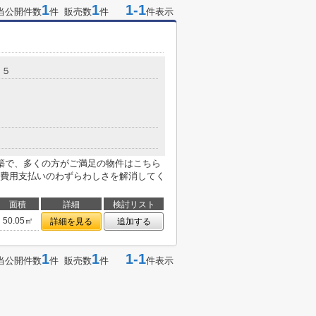
1
1
1-1
当公開件数
件 販売数
件
件表示
３５
築で、多くの方がご満足の物件はこちら
費用支払いのわずらわしさを解消してく
面積
詳細
検討リスト
50.05㎡
詳細を見る
追加する
1
1
1-1
当公開件数
件 販売数
件
件表示