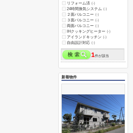
リフォーム済
(-)
24時間換気システム
(-)
２面バルコニー
(-)
３面バルコニー
(-)
両面バルコニー
(-)
IHクッキングヒーター
(-)
アイランドキッチン
(-)
自由設計対応
(-)
1
件が該当
新着物件