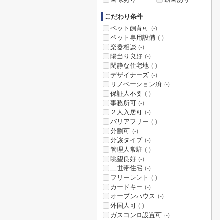
こだわり条件
ペット飼育可
(-)
ペット専用設備
(-)
楽器相談
(-)
陽当り良好
(-)
閑静な住宅地
(-)
デザイナーズ
(-)
リノベーション済
(-)
保証人不要
(-)
事務所可
(-)
２人入居可
(-)
バリアフリー
(-)
分割可
(-)
分譲タイプ
(-)
管理人常駐
(-)
眺望良好
(-)
二世帯住宅
(-)
フリーレント
(-)
カードキー
(-)
オープンハウス
(-)
外国人可
(-)
ガスコンロ設置可
(-)