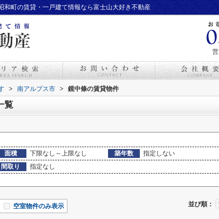
昭和町の賃貸・一戸建て情報なら富士山大好き不動産
営
す
>
南アルプス市
>
鏡中條の賃貸物件
一覧
面積
下限なし～上限なし
築年数
指定しない
間取り
指定なし
並び順：
空室物件のみ表示