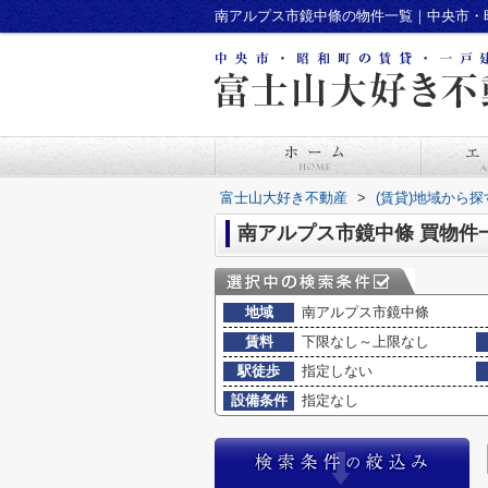
南アルプス市鏡中條の物件一覧｜中央市・
富士山大好き不動産
>
(賃貸)地域から探
南アルプス市鏡中條 買物件
地域
南アルプス市鏡中條
賃料
下限なし～上限なし
駅徒歩
指定しない
設備条件
指定なし