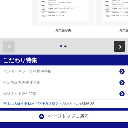
舟久保智夫
舟久
前
こだわり特集
インターネット無料物件特集
生活施設充実物件特集
保証人不要物件特集
富士山大好き不動産
>
物件カタログ
>
ルシオールYAMADA
ページトップに戻る