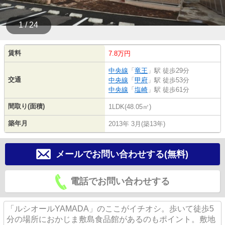
1 / 24
賃料
7.8万円
中央線
「
竜王
」駅 徒歩29分
交通
中央線
「
甲府
」駅 徒歩53分
中央線
「
塩崎
」駅 徒歩61分
間取り(面積)
1LDK(48.05㎡)
築年月
2013年 3月(築13年)
メールでお問い合わせする(無料)
電話でお問い合わせする
「ルシオールYAMADA」のここがイチオシ。歩いて徒歩5
分の場所におかじま敷島食品館があるのもポイント。敷地