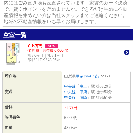
内にはごみ置き場も設置されています。家賃のカード決済
で、賢くポイントを貯めませんか。できるだけ早めに不動
産情報を集めたい方は当社スタッフまでご連絡ください。
地域の不動産情報をいち早くお届けします。
空室一覧
7.8
万
円
NEW
(管理費・共益費 6,000円)
敷：0ヶ月｜礼：1ヶ月
2階 / 1LDK / 48.05㎡
所在地
山梨県
甲斐市
中下条
1550-1
中央線
「
竜王
」駅 徒歩29分
交通
中央線
「
甲府
」駅 徒歩53分
中央線
「
塩崎
」駅 徒歩61分
賃料
7.8万円
管理費等
6,000円
面積
48.05㎡