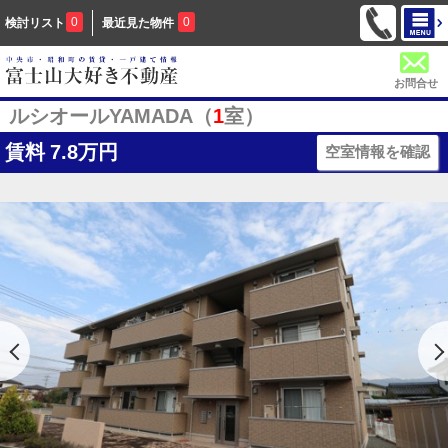
0
0
検討リスト
最近見た物件
お問合せ
ルシオールYAMADA（
1
室）
賃料
7.8万円
空室情報を確認