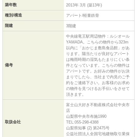
築年数
2013年 3月 (築13年)
種別/構造
アパート/軽量鉄骨
階建
3階建
中央線竜王駅周辺物件：ルシオール
YAMADA。こちらの物件から323m
以内に「おかじま敷島食品館」があ
ります。陽当たりが良好なアパート
は梅雨時期の湿気もたまりにくい条
備考
件となっています。こちらの物件は
アパートです。お好みの物件がお決
まりでしたら、当社まで内見のご予
約をご連絡下さい。お客様のお求め
の物件を見つけるお手伝いをさせて
頂きます。
富士山大好き不動産株式会社中央市
店
山梨県中央市布施1990
取扱会社
TEL:055-298-4388
山梨県知事 (2) 第2475号
公益社団法人全国宅地建物取引業保