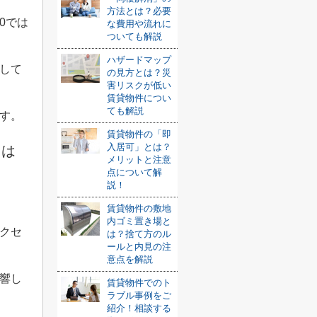
方法とは？必要
0
では
な費用や流れに
ついても解説
ハザードマップ
して
の見方とは？災
害リスクが低い
賃貸物件につい
ても解説
す。
賃貸物件の「即
入居可」とは？
スは
メリットと注意
点について解
説！
賃貸物件の敷地
内ゴミ置き場と
クセ
は？捨て方のル
ールと内見の注
意点を解説
響し
賃貸物件でのト
ラブル事例をご
紹介！相談する