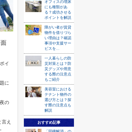
オフィスの増床
にも種類があ
る？成功させる
ポイントを解説
障がい者が賃貸
物件を借りづら
い理由は？確認
安面
事項や支援サー
ビスを...
一人暮らしの防
ポイ
災対策とは？防
災グッズや用意
する際の注意点
もご紹介
題に
美容室における
テナント物件の
選び方とは？探
夜の
す際の注意点も
解説
と言え
おすすめ記事
。
「同棲解消」の