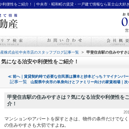
や利便性をご紹介！｜中央市・昭和町の賃貸・一戸建て情報なら富士山大好
営
動産株式会社中央市店のスタッフブログ記事一覧
>
甲斐住吉駅の住みやすさ
？気になる治安や利便性をご紹介！
≪ 前へ｜賃貸契約時で必要な住民票は謄本と抄本どっち？マイナンバー
記事一覧
山梨県中央市の単身向けとファミリー向けの家賃相場｜次
甲斐住吉駅の住みやすさは？気になる治安や利便性を
介！
20
マンションやアパートを探すときは、物件の条件だけでなく
の住みやすさも大切ですよね。