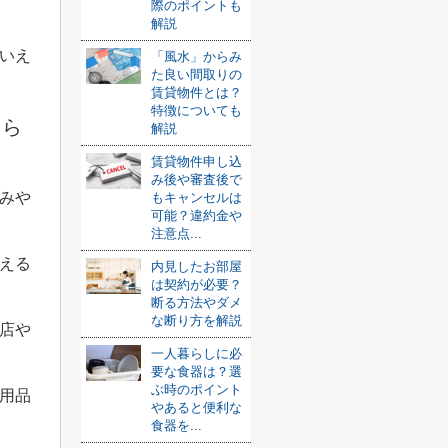
際のポイントも
解説
いえ
「風水」からみ
た良い間取りの
賃貸物件とは？
特徴についても
困ら
解説
賃貸物件申し込
み後や審査後で
みや
もキャンセルは
可能？違約金や
注意点...
える
内見したお部屋
は契約が必要？
断る方法やダメ
な断り方を解説
店や
一人暮らしに必
要な食器は？選
ぶ時のポイント
用品
やあると便利な
食器を...