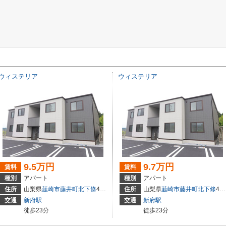
ウィステリア
ウィステリア
9.5万円
9.7万円
賃料
賃料
種別
アパート
種別
アパート
住所
山梨県
韮崎市
藤井町北下條
40-2
住所
山梨県
韮崎市
藤井町北下條
40-2
交通
新府駅
交通
新府駅
徒歩23分
徒歩23分