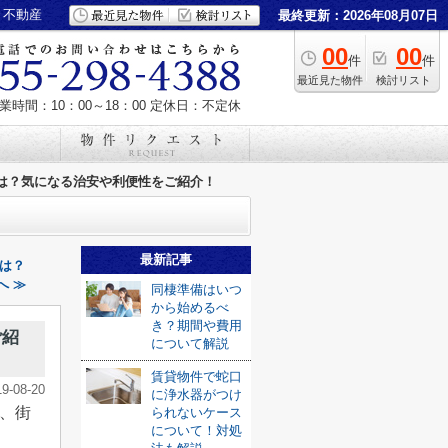
き不動産
最終更新：2026年08月07日
00
00
件
件
最近見た物件
検討リスト
業時間：10：00～18：00
定休日：不定休
は？気になる治安や利便性をご紹介！
最新記事
は？
へ ≫
同棲準備はいつ
から始めるべ
き？期間や費用
ご紹
について解説
賃貸物件で蛇口
19-08-20
に浄水器がつけ
、街
られないケース
について！対処