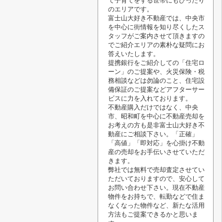
て子育てをする世帯にもぴったり
のエリアです。
富士山大好き不動産では、中央市
を中心に街情報を知り尽くしたス
タッフがご案内させて頂きますの
でご紹介エリアの素朴な疑問にお
答えいたします。
提携銀行をご紹介しての「住宅ロ
ーン」のご提案や、火災保険・税
務相談などは勿論のこと、住宅設
備保証のご提案などアフターサー
ビスに力を入れております。
不動産購入だけではなく、中央
市、昭和町を中心に不動産売却を
お考えの方も是非富士山大好き不
動産にご相談下さい。「正確」
「高値」「即対応」を心掛け不動
産の売却をお手伝いさせていただ
きます。
弊社では無料で売却査定させてい
ただいておりますので、安心して
お問い合わせ下さい。現在不動産
物件をお持ちで、転勤などで住ま
なくなった物件など、新たな活用
方法もご提案できるかと思いま