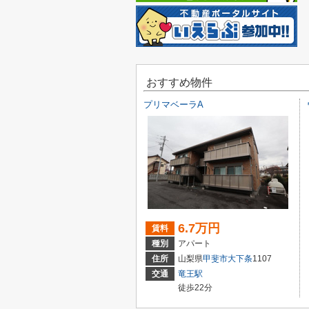
おすすめ物件
プリマベーラA
6.7万円
賃料
種別
アパート
住所
山梨県
甲斐市
大下条
1107
交通
竜王駅
徒歩22分