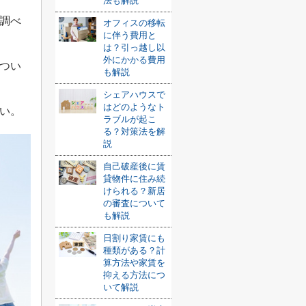
法も解説
調べ
オフィスの移転
に伴う費用と
は？引っ越し以
外にかかる費用
つい
も解説
シェアハウスで
はどのようなト
い。
ラブルが起こ
る？対策法を解
説
自己破産後に賃
貸物件に住み続
けられる？新居
の審査について
も解説
日割り家賃にも
種類がある？計
算方法や家賃を
抑える方法につ
いて解説