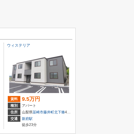
ウィステリア
9.5万円
賃料
種別
アパート
住所
山梨県
韮崎市
藤井町北下條
40-2
交通
新府駅
徒歩23分