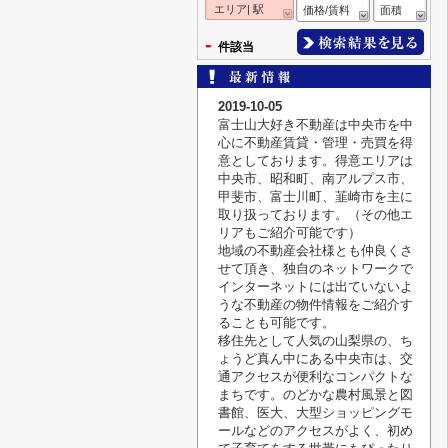
エリア| 駅
価格/賃料
面積
-
件該当
2019-10-05
富士山大好き不動産は中央市を中
心に不動産賃貸・管理・売買を得
意としております。得意エリアは
中央市、昭和町、南アルプス市、
甲斐市、富士川町、韮崎市を主に
取り扱っております。（その他エ
リアもご紹介可能です）
地域の不動産会社様とも仲良くさ
せて頂き、独自のネットワークで
インターネットには出ていないよ
うな不動産の物件情報をご紹介す
ることも可能です。
移住先として人気の山梨県の、ち
ょうど真ん中にある中央市は、交
通アクセスが便利なコンパクトな
まちです。のどかな農村風景と図
書館、医大、大型ショッピングモ
ールなどのアクセスがよく、初め