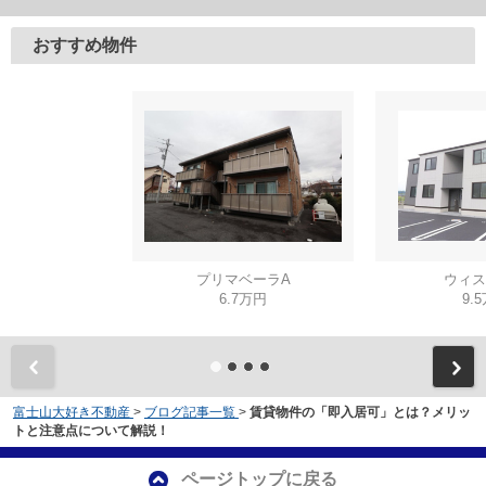
おすすめ物件
プリマベーラA
ウィス
6.7万円
9.
富士山大好き不動産
>
ブログ記事一覧
>
賃貸物件の「即入居可」とは？メリッ
トと注意点について解説！
ページトップに戻る