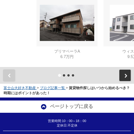
プリマベーラA
ウィス
6.7万円
9.
富士山大好き不動産
>
ブログ記事一覧
>
賃貸物件探しはいつから始めるべき？
時期にはポイントがあった！
ページトップに戻る
営業時間:10：00～18：00
定休日:不定休