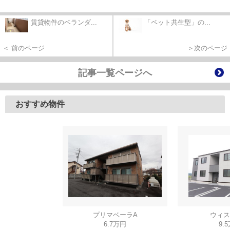
賃貸物件のベランダ...
「ペット共生型」の...
＜ 前のページ
＞次のページ
記事一覧ページへ
おすすめ物件
プリマベーラA
ウィス
6.7万円
9.