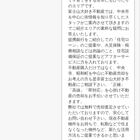
て子育てをする世帯にもぴったり
のエリアです。
富士山大好き不動産では、中央市
を中心に街情報を知り尽くしたス
タッフがご案内させて頂きますの
でご紹介エリアの素朴な疑問にお
答えいたします。
提携銀行をご紹介しての「住宅ロ
ーン」のご提案や、火災保険・税
務相談などは勿論のこと、住宅設
備保証のご提案などアフターサー
ビスに力を入れております。
不動産購入だけではなく、中央
市、昭和町を中心に不動産売却を
お考えの方も是非富士山大好き不
動産にご相談下さい。「正確」
「高値」「即対応」を心掛け不動
産の売却をお手伝いさせていただ
きます。
弊社では無料で売却査定させてい
ただいておりますので、安心して
お問い合わせ下さい。現在不動産
物件をお持ちで、転勤などで住ま
なくなった物件など、新たな活用
方法もご提案できるかと思いま