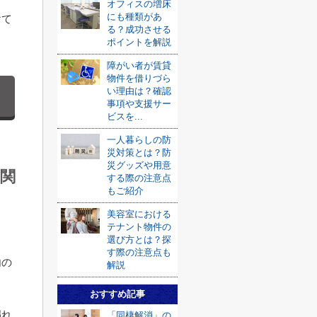
オフィスの増床
にも種類があ
けて
る？成功させる
ポイントを解説
障がい者が賃貸
物件を借りづら
い理由は？確認
事項や支援サー
ビスを...
一人暮らしの防
災対策とは？防
災グッズや用意
関
する際の注意点
もご紹介
美容室における
テナント物件の
。
選び方とは？探
す際の注意点も
内の
解説
おすすめ記事
漏れ
「同棲解消」の