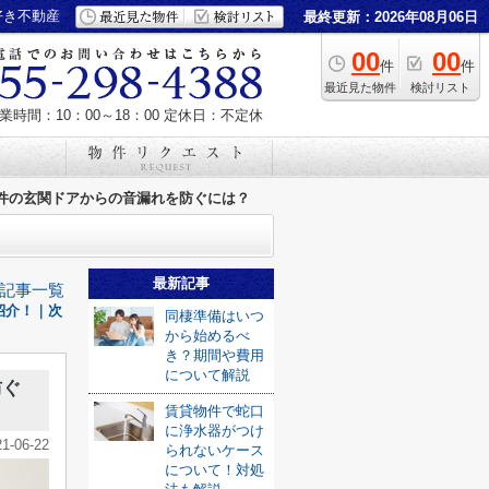
好き不動産
最終更新：2026年08月06日
00
00
件
件
最近見た物件
検討リスト
業時間：10：00～18：00
定休日：不定休
件の玄関ドアからの音漏れを防ぐには？
最新記事
記事一覧
紹介！｜次
同棲準備はいつ
から始めるべ
き？期間や費用
について解説
防ぐ
賃貸物件で蛇口
に浄水器がつけ
21-06-22
られないケース
について！対処