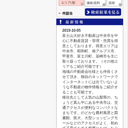
エリア| 駅
価格/賃料
面積
-
件該当
2019-10-05
富士山大好き不動産は中央市を中
心に不動産賃貸・管理・売買を得
意としております。得意エリアは
中央市、昭和町、南アルプス市、
甲斐市、富士川町、韮崎市を主に
取り扱っております。（その他エ
リアもご紹介可能です）
地域の不動産会社様とも仲良くさ
せて頂き、独自のネットワークで
インターネットには出ていないよ
うな不動産の物件情報をご紹介す
ることも可能です。
移住先として人気の山梨県の、ち
ょうど真ん中にある中央市は、交
通アクセスが便利なコンパクトな
まちです。のどかな農村風景と図
書館、医大、大型ショッピングモ
ールなどのアクセスがよく、初め