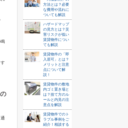
方法とは？必要
な費用や流れに
ついても解説
で
ハザードマップ
の見方とは？災
害リスクが低い
賃貸物件につい
の鳴
ても解説
賃貸物件の「即
入居可」とは？
おす
メリットと注意
点について解
説！
賃貸物件の敷地
内ゴミ置き場と
れの
は？捨て方のル
ールと内見の注
意点を解説
賃貸物件でのト
を通
ラブル事例をご
紹介！相談する