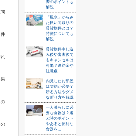
際のポイントも
解説
隙間
「風水」からみ
た良い間取りの
賃貸物件とは？
特徴についても
物件
解説
賃貸物件申し込
み後や審査後で
がれ
もキャンセルは
可能？違約金や
注意点...
効果
内見したお部屋
は契約が必要？
断る方法やダメ
な断り方を解説
るの
一人暮らしに必
要な食器は？選
ぶ時のポイント
冬の
やあると便利な
食器を...