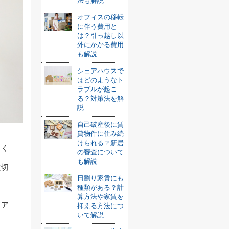
法も解説
オフィスの移転
に伴う費用と
は？引っ越し以
外にかかる費用
も解説
シェアハウスで
はどのようなト
ラブルが起こ
る？対策法を解
説
自己破産後に賃
貸物件に住み続
けられる？新居
しく
の審査について
も解説
大切
日割り家賃にも
種類がある？計
算方法や家賃を
ドア
抑える方法につ
いて解説