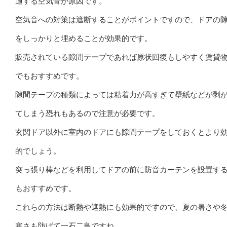
過する空気音が原因です。
空気音への対策は遮断することがポイントですので、ドアの
をしっかりと埋めることが効果的です。
販売されている隙間テープであれば原状回復もしやすく賃貸
でもおすすめです。
隙間テープの種類によっては粘着力が高すぎて壁紙などが剥
てしまう恐れもあるので注意が必要です。
玄関ドア以外に室内のドアにも隙間テープをしておくとより
的でしょう。
突っ張り棒などを利用してドアの前に防音カーテンを設置す
もおすすめです。
これらの方法は断熱や遮熱にも効果的ですので、夏の暑さや
寒さも防げて一石二鳥ですね。