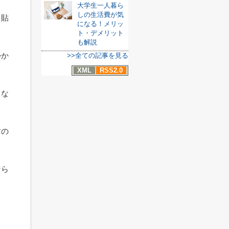
大学生一人暮ら
しの生活費が気
を貼
になる！メリッ
ト・デメリット
も解説
かか
>>全ての記事を見る
XML
RSS2.0
しな
すの
なら
。