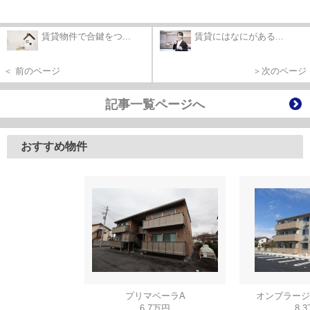
賃貸物件で合鍵をつ...
賃貸にはなにがある...
＜ 前のページ
＞次のページ
記事一覧ページへ
おすすめ物件
プリマベーラA
オンブラージ
6.7万円
8.