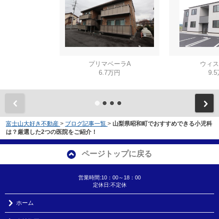
プリマベーラA
ウィス
6.7万円
9.
富士山大好き不動産
>
ブログ記事一覧
>
山梨県昭和町でおすすめできる小児科
は？厳選した2つの医院をご紹介！
ページトップに戻る
営業時間:10：00～18：00
定休日:不定休
ホーム