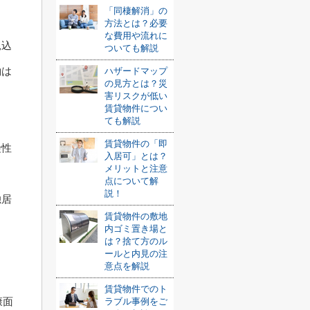
「同棲解消」の
方法とは？必要
な費用や流れに
見込
ついても解説
約は
ハザードマップ
の見方とは？災
害リスクが低い
賃貸物件につい
ても解説
賃貸物件の「即
険性
入居可」とは？
メリットと注意
点について解
説！
独居
賃貸物件の敷地
内ゴミ置き場と
は？捨て方のル
ま
ールと内見の注
意点を解説
賃貸物件でのト
康面
ラブル事例をご