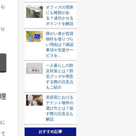
りら
オフィスの増床
にも種類があ
る？成功させる
ポイントを解説
借り
障がい者が賃貸
物件を借りづら
い理由は？確認
事項や支援サー
ビスを...
一人暮らしの防
災対策とは？防
災グッズや用意
する際の注意点
もご紹介
理
美容室における
テナント物件の
選び方とは？探
す際の注意点も
解説
約に
おすすめ記事
して