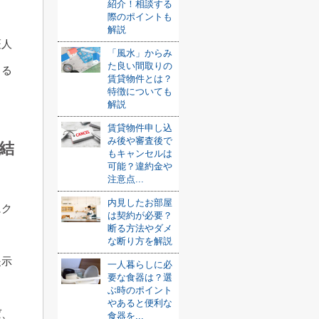
紹介！相談する
際のポイントも
解説
証人
「風水」からみ
た良い間取りの
きる
賃貸物件とは？
特徴についても
解説
賃貸物件申し込
み後や審査後で
結
もキャンセルは
可能？違約金や
注意点...
内見したお部屋
にク
は契約が必要？
断る方法やダメ
な断り方を解説
提示
一人暮らしに必
要な食器は？選
ぶ時のポイント
やあると便利な
ば、
食器を...