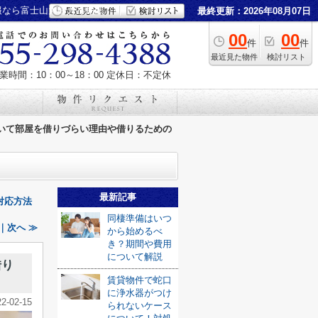
報なら富士山大好き不動産
最終更新：2026年08月07日
00
00
件
件
最近見た物件
検討リスト
業時間：10：00～18：00
定休日：不定休
いて部屋を借りづらい理由や借りるための
最新記事
対応方法
同棲準備はいつ
｜次へ ≫
から始めるべ
き？期間や費用
について解説
借り
賃貸物件で蛇口
に浄水器がつけ
22-02-15
られないケース