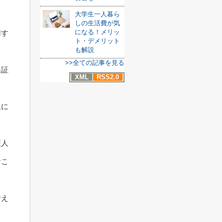
大学生一人暮ら
しの生活費が気
になる！メリッ
用す
ト・デメリット
も解説
>>全ての記事を見る
保証
XML
RSS2.0
人に
証人
おこ
考え