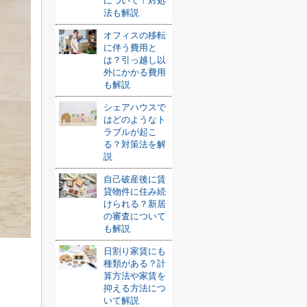
について！対処
法も解説
オフィスの移転
に伴う費用と
は？引っ越し以
外にかかる費用
も解説
シェアハウスで
はどのようなト
ラブルが起こ
る？対策法を解
説
自己破産後に賃
貸物件に住み続
けられる？新居
の審査について
も解説
日割り家賃にも
種類がある？計
ま
算方法や家賃を
抑える方法につ
いて解説