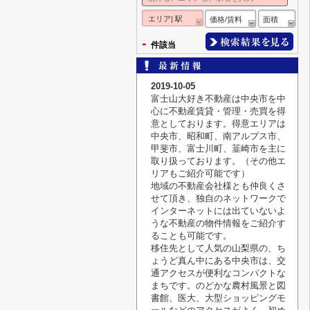
エリア| 駅
価格/賃料
面積
-
件該当
2019-10-05
富士山大好き不動産は中央市を中
心に不動産賃貸・管理・売買を得
意としております。得意エリアは
中央市、昭和町、南アルプス市、
甲斐市、富士川町、韮崎市を主に
取り扱っております。（その他エ
リアもご紹介可能です）
地域の不動産会社様とも仲良くさ
せて頂き、独自のネットワークで
インターネットには出ていないよ
うな不動産の物件情報をご紹介す
ることも可能です。
移住先として人気の山梨県の、ち
ょうど真ん中にある中央市は、交
通アクセスが便利なコンパクトな
まちです。のどかな農村風景と図
書館、医大、大型ショッピングモ