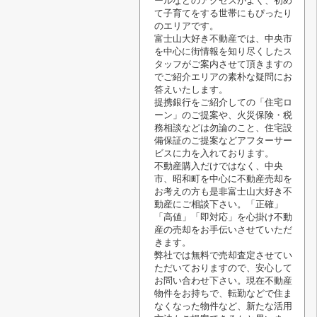
ールなどのアクセスがよく、初め
て子育てをする世帯にもぴったり
のエリアです。
富士山大好き不動産では、中央市
を中心に街情報を知り尽くしたス
タッフがご案内させて頂きますの
でご紹介エリアの素朴な疑問にお
答えいたします。
提携銀行をご紹介しての「住宅ロ
ーン」のご提案や、火災保険・税
務相談などは勿論のこと、住宅設
備保証のご提案などアフターサー
ビスに力を入れております。
不動産購入だけではなく、中央
市、昭和町を中心に不動産売却を
お考えの方も是非富士山大好き不
動産にご相談下さい。「正確」
「高値」「即対応」を心掛け不動
産の売却をお手伝いさせていただ
きます。
弊社では無料で売却査定させてい
ただいておりますので、安心して
お問い合わせ下さい。現在不動産
物件をお持ちで、転勤などで住ま
なくなった物件など、新たな活用