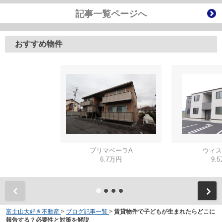
記事一覧ページへ
おすすめ物件
プリマベーラA
ウィス
6.7万円
9.
富士山大好き不動産
>
ブログ記事一覧
>
賃貸物件で子どもが生まれたらどこに
報告する？必要性と対策を解説