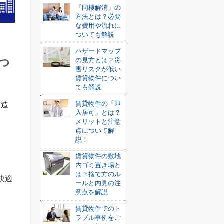
「同棲解消」の
方法とは？必要
な費用や流れに
ついても解説
ハザードマップ
つ
の見方とは？災
害リスクが低い
賃貸物件につい
ても解説
賃貸物件の「即
に造
入居可」とは？
メリットと注意
点について解
説！
賃貸物件の敷地
内ゴミ置き場と
は？捨て方のル
快適
ールと内見の注
意点を解説
賃貸物件でのト
ラブル事例をご