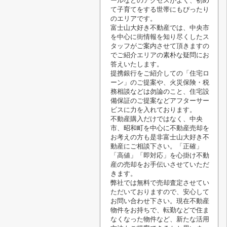
ールなどのアクセスがよく、初め
て子育てをする世帯にもぴったり
のエリアです。
富士山大好き不動産では、中央市
を中心に街情報を知り尽くしたス
タッフがご案内させて頂きますの
でご紹介エリアの素朴な疑問にお
答えいたします。
提携銀行をご紹介しての「住宅ロ
ーン」のご提案や、火災保険・税
務相談などは勿論のこと、住宅設
備保証のご提案などアフターサー
ビスに力を入れております。
不動産購入だけではなく、中央
市、昭和町を中心に不動産売却を
お考えの方も是非富士山大好き不
動産にご相談下さい。「正確」
「高値」「即対応」を心掛け不動
産の売却をお手伝いさせていただ
きます。
弊社では無料で売却査定させてい
ただいておりますので、安心して
お問い合わせ下さい。現在不動産
物件をお持ちで、転勤などで住ま
なくなった物件など、新たな活用