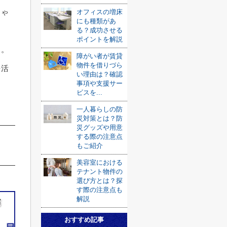
しゃ
オフィスの増床
にも種類があ
る？成功させる
ポイントを解説
う。
障がい者が賃貸
物件を借りづら
を活
い理由は？確認
事項や支援サー
ビスを...
一人暮らしの防
災対策とは？防
災グッズや用意
する際の注意点
もご紹介
美容室における
テナント物件の
選び方とは？探
す際の注意点も
解説
おすすめ記事