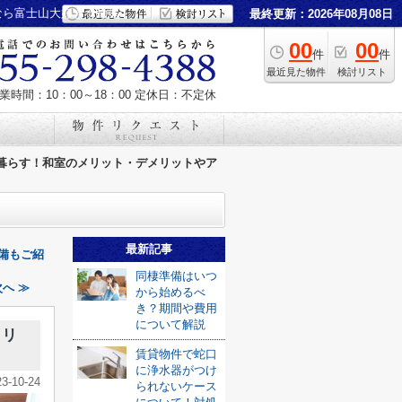
なら富士山大好き不動産
最終更新：2026年08月08日
00
00
件
件
最近見た物件
検討リスト
業時間：10：00～18：00
定休日：不定休
暮らす！和室のメリット・デメリットやア
最新記事
備もご紹
同棲準備はいつ
へ ≫
から始めるべ
き？期間や費用
について解説
メリ
賃貸物件で蛇口
に浄水器がつけ
23-10-24
られないケース