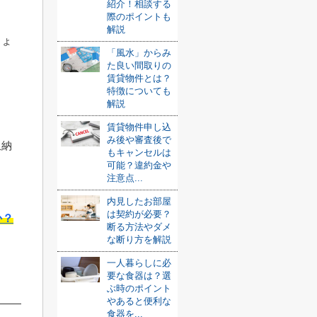
紹介！相談する
。
際のポイントも
解説
しょ
「風水」からみ
た良い間取りの
賃貸物件とは？
特徴についても
解説
賃貸物件申し込
み後や審査後で
収納
もキャンセルは
可能？違約金や
注意点...
内見したお部屋
は契約が必要？
か？
断る方法やダメ
な断り方を解説
一人暮らしに必
要な食器は？選
ぶ時のポイント
やあると便利な
食器を...