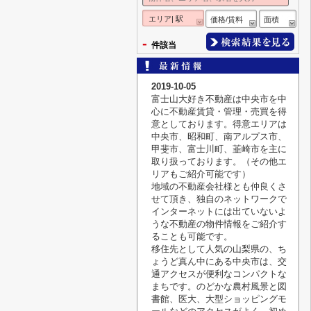
エリア| 駅
価格/賃料
面積
-
件該当
2019-10-05
富士山大好き不動産は中央市を中
心に不動産賃貸・管理・売買を得
意としております。得意エリアは
中央市、昭和町、南アルプス市、
甲斐市、富士川町、韮崎市を主に
取り扱っております。（その他エ
リアもご紹介可能です）
地域の不動産会社様とも仲良くさ
せて頂き、独自のネットワークで
インターネットには出ていないよ
うな不動産の物件情報をご紹介す
ることも可能です。
移住先として人気の山梨県の、ち
ょうど真ん中にある中央市は、交
通アクセスが便利なコンパクトな
まちです。のどかな農村風景と図
書館、医大、大型ショッピングモ