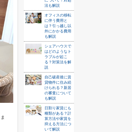
について！対処
法も解説
オフィスの移転
に伴う費用と
は？引っ越し以
外にかかる費用
も解説
シェアハウスで
はどのようなト
ラブルが起こ
る？対策法を解
説
自己破産後に賃
貸物件に住み続
けられる？新居
の審査について
も解説
日割り家賃にも
種類がある？計
しま
算方法や家賃を
抑える方法につ
いて解説