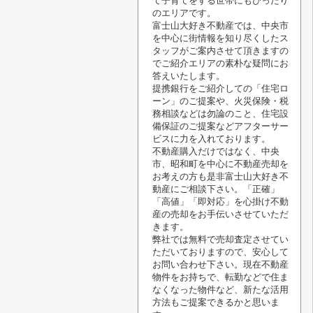
て子育てをする世帯にもぴったり
のエリアです。
富士山大好き不動産では、中央市
を中心に街情報を知り尽くしたス
タッフがご案内させて頂きますの
でご紹介エリアの素朴な疑問にお
答えいたします。
提携銀行をご紹介しての「住宅ロ
ーン」のご提案や、火災保険・税
務相談などは勿論のこと、住宅設
備保証のご提案などアフターサー
ビスに力を入れております。
不動産購入だけではなく、中央
市、昭和町を中心に不動産売却を
お考えの方も是非富士山大好き不
動産にご相談下さい。「正確」
「高値」「即対応」を心掛け不動
産の売却をお手伝いさせていただ
きます。
弊社では無料で売却査定させてい
ただいておりますので、安心して
お問い合わせ下さい。現在不動産
物件をお持ちで、転勤などで住ま
なくなった物件など、新たな活用
方法もご提案できるかと思いま