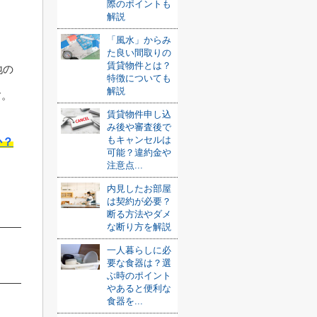
際のポイントも
解説
「風水」からみ
た良い間取りの
賃貸物件とは？
地の
特徴についても
解説
す。
賃貸物件申し込
み後や審査後で
もキャンセルは
か？
可能？違約金や
注意点...
内見したお部屋
は契約が必要？
断る方法やダメ
な断り方を解説
一人暮らしに必
要な食器は？選
ぶ時のポイント
やあると便利な
食器を...