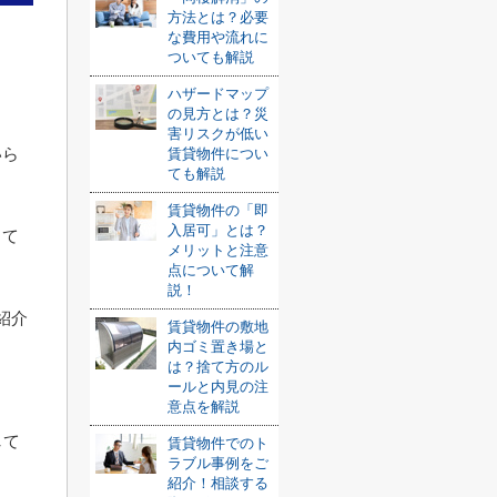
方法とは？必要
な費用や流れに
ついても解説
ハザードマップ
の見方とは？災
害リスクが低い
いら
賃貸物件につい
ても解説
賃貸物件の「即
入居可」とは？
って
メリットと注意
点について解
説！
紹介
賃貸物件の敷地
内ゴミ置き場と
は？捨て方のル
ールと内見の注
意点を解説
して
賃貸物件でのト
ラブル事例をご
紹介！相談する