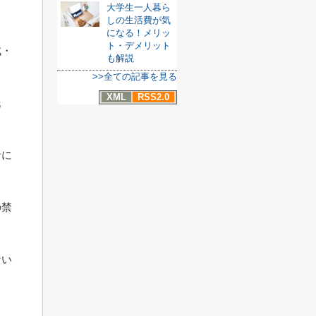
大学生一人暮ら
しの生活費が気
になる！メリッ
ト・デメリット
成・
も解説
>>全ての記事を見る
XML
RSS2.0
氏
者に
の禁
ない