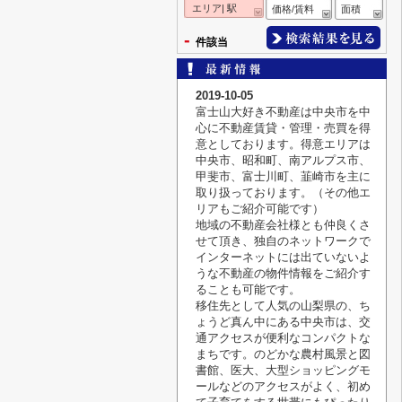
エリア| 駅
価格/賃料
面積
-
件該当
2019-10-05
富士山大好き不動産は中央市を中
心に不動産賃貸・管理・売買を得
意としております。得意エリアは
中央市、昭和町、南アルプス市、
甲斐市、富士川町、韮崎市を主に
取り扱っております。（その他エ
リアもご紹介可能です）
地域の不動産会社様とも仲良くさ
せて頂き、独自のネットワークで
インターネットには出ていないよ
うな不動産の物件情報をご紹介す
ることも可能です。
移住先として人気の山梨県の、ち
ょうど真ん中にある中央市は、交
通アクセスが便利なコンパクトな
まちです。のどかな農村風景と図
書館、医大、大型ショッピングモ
ールなどのアクセスがよく、初め