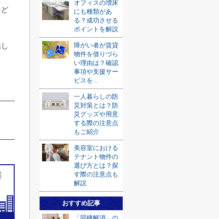
オフィスの増床
など
にも種類があ
る？成功させる
ポイントを解説
話し
障がい者が賃貸
物件を借りづら
い理由は？確認
事項や支援サー
ビスを...
一人暮らしの防
災対策とは？防
災グッズや用意
する際の注意点
もご紹介
美容室における
テナント物件の
選び方とは？探
す際の注意点も
解説
おすすめ記事
「同棲解消」の