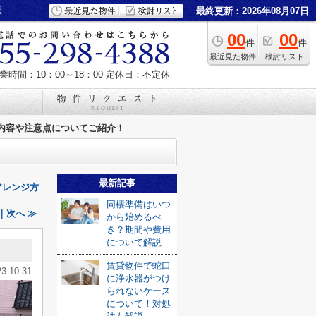
産
最終更新：2026年08月07日
00
00
件
件
最近見た物件
検討リスト
業時間：10：00～18：00
定休日：不定休
内容や注意点についてご紹介！
最新記事
アレンジ方
同棲準備はいつ
｜次へ ≫
から始めるべ
き？期間や費用
について解説
！
賃貸物件で蛇口
23-10-31
に浄水器がつけ
られないケース
について！対処