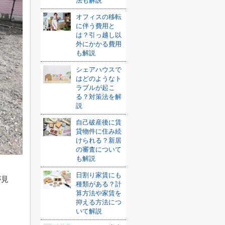
法も解説
オフィスの移転
に伴う費用と
は？引っ越し以
外にかかる費用
も解説
シェアハウスで
はどのようなト
ラブルが起こ
る？対策法を解
説
自己破産後に賃
貸物件に住み続
けられる？新居
の審査について
も解説
日割り家賃にも
が見
種類がある？計
算方法や家賃を
抑える方法につ
いて解説